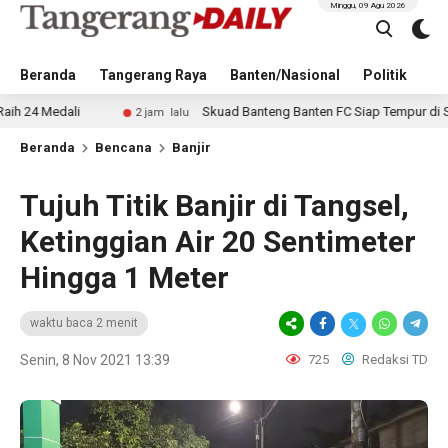
Minggu, 09 Agu 2026
Beranda
Tangerang Raya
Banten/Nasional
Politik
Pe
dali
Skuad Banteng Banten FC Siap Tempur di Soekarno 
2 jam lalu
Beranda
Bencana
Banjir
Tujuh Titik Banjir di Tangsel,
Ketinggian Air 20 Sentimeter
Hingga 1 Meter
waktu baca 2 menit
Senin, 8 Nov 2021 13:39
725
Redaksi TD