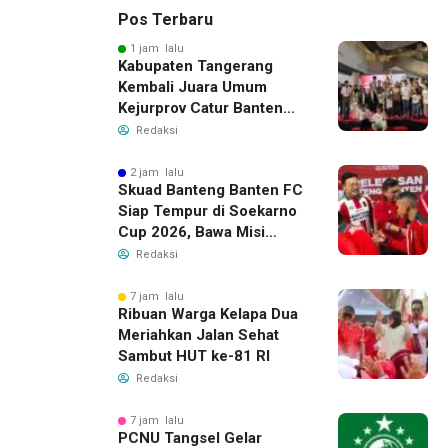
Pos Terbaru
1 jam lalu
Kabupaten Tangerang
Kembali Juara Umum
Kejurprov Catur Banten
2026, Raih 24 Medali
Redaksi
2 jam lalu
Skuad Banteng Banten FC
Siap Tempur di Soekarno
Cup 2026, Bawa Misi
Harumkan Nama Banten
Redaksi
7 jam lalu
Ribuan Warga Kelapa Dua
Meriahkan Jalan Sehat
Sambut HUT ke-81 RI
Redaksi
7 jam lalu
PCNU Tangsel Gelar