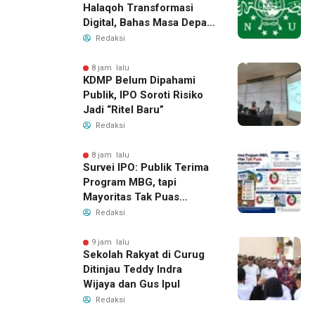
Halaqoh Transformasi
Digital, Bahas Masa Depan
NU di Era Disrupsi
Redaksi
8 jam lalu
KDMP Belum Dipahami
Publik, IPO Soroti Risiko
Jadi “Ritel Baru”
Redaksi
8 jam lalu
Survei IPO: Publik Terima
Program MBG, tapi
Mayoritas Tak Puas
dengan Pengelolaannya
Redaksi
9 jam lalu
Sekolah Rakyat di Curug
Ditinjau Teddy Indra
Wijaya dan Gus Ipul
Redaksi