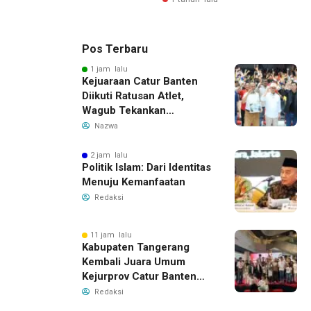
Pos Terbaru
1 jam lalu
Kejuaraan Catur Banten
Diikuti Ratusan Atlet,
Wagub Tekankan
Pembinaan Dini
Nazwa
2 jam lalu
Politik Islam: Dari Identitas
Menuju Kemanfaatan
Redaksi
11 jam lalu
Kabupaten Tangerang
Kembali Juara Umum
Kejurprov Catur Banten
2026, Raih 24 Medali
Redaksi