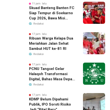
11 jam lalu
Skuad Banteng Banten FC
Siap Tempur di Soekarno
Cup 2026, Bawa Misi
Harumkan Nama Banten
Redaksi
17 jam lalu
Ribuan Warga Kelapa Dua
Meriahkan Jalan Sehat
Sambut HUT ke-81 RI
Redaksi
17 jam lalu
PCNU Tangsel Gelar
Halaqoh Transformasi
Digital, Bahas Masa Depan
NU di Era Disrupsi
Redaksi
17 jam lalu
KDMP Belum Dipahami
Publik, IPO Soroti Risiko
Jadi “Ritel Baru”