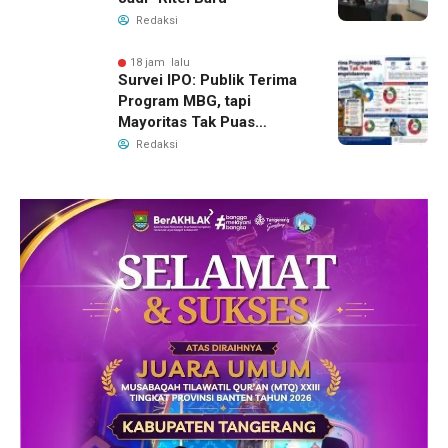
Redaksi
18 jam lalu
Survei IPO: Publik Terima
Program MBG, tapi
Mayoritas Tak Puas
dengan Pengelolaannya
Redaksi