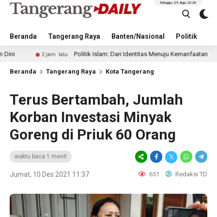
Minggu, 09 Agu 2026
Beranda
Tangerang Raya
Banten/Nasional
Politik
Pe
Politik Islam: Dari Identitas Menuju Kemanfaatan
2 jam lalu
11 
Beranda
Tangerang Raya
Kota Tangerang
Terus Bertambah, Jumlah
Korban Investasi Minyak
Goreng di Priuk 60 Orang
waktu baca 1 menit
Jumat, 10 Des 2021 11:37
651
Redaksi TD