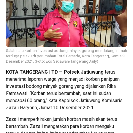
Salah satu korban investasi bodong minyak goreng mendatangi rumah
terduga pelaku di perumahan Total Persada, Kota Tangerang, Kamis 9
Desember 2021. (Foto: Eko Setiawan/TangerangDaily)
KOTA TANGERANG
| TD
—
Polsek Jatiuwung
terus
menerima laporan warga yang menjadi korban penipuan
investasi bodong minyak goreng yang dijalankan Rika
Fatmawati. “Korban terus bertambah, saat ini sudah
mencapai 60 orang,” kata Kapolsek Jatiuwung Komisaris
Zazali Haryono, Jumat 10 Desember 2021.
Zazali memperkirakan jumlah korban masih akan terus
bertambah. Zazali mengatakan para korban mengaku