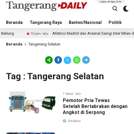
Sabtu, 08 Agu 2026
Beranda
Tangerang Raya
Banten/Nasional
Politik
Pe
Atletico Madrid dan Arsenal Saingi Inter Milan dalam Pe
10 jam lalu
Beranda
Tangerang Selatan
Tag : Tangerang Selatan
1 tahun lalu
Pemotor Pria Tewas
Setelah Bertabrakan dengan
Angkot di Serpong
Redaksi