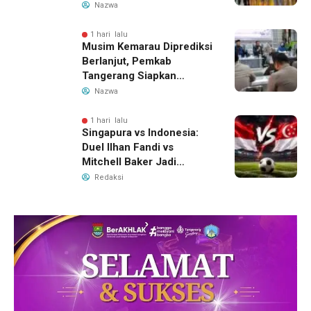
Ditahan, Polda Banten
Nazwa
Ungkap Motif Perebutan
Pengelolaan Limbah
1 hari lalu
Musim Kemarau Diprediksi
Berlanjut, Pemkab
Tangerang Siapkan
Langkah Antisipasi Krisis
Nazwa
Air Bersih
1 hari lalu
Singapura vs Indonesia:
Duel Ilhan Fandi vs
Mitchell Baker Jadi
Sorotan di Piala AFF 2026
Redaksi