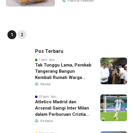
Patricia Pawestri
1
2
Pos Terbaru
7 jam lalu
Tak Tunggu Lama, Pemkab
Tangerang Bangun
Kembali Rumah Warga
yang Roboh Akibat Puting
Nazwa
Beliung
10 jam lalu
Atletico Madrid dan
Arsenal Saingi Inter Milan
dalam Perburuan Cristian
Romero, Transfer Bek
Redaksi
Tottenham Memanas