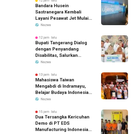
12 jam lalu
Bandara Husein
Sastranegara Kembali
Layani Pesawat Jet Mulai
14 Agustus 2026, Garuda
Nazwa
Indonesia Buka Rute
Bandung-Denpasar
12 jam lalu
Bupati Tangerang Dialog
dengan Penyandang
Disabilitas, Salurkan
Bantuan dan Tampung
Nazwa
Aspirasi
13 jam lalu
Mahasiswa Taiwan
Mengabdi di Indramayu,
Belajar Budaya Indonesia
dan Edukasi Pekerja
Nazwa
Migran
15 jam lalu
Dua Tersangka Kericuhan
Demo di PT EDS
Manufacturing Indonesia