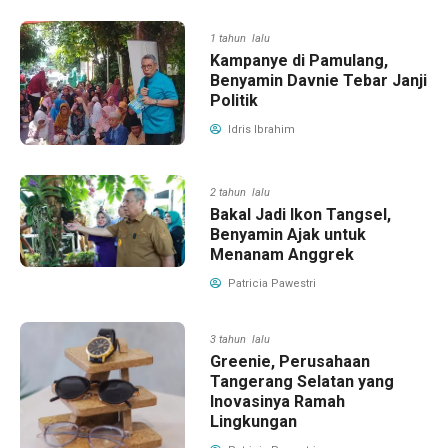
1 tahun lalu
Kampanye di Pamulang,
Benyamin Davnie Tebar Janji
Politik
Idris Ibrahim
2 tahun lalu
Bakal Jadi Ikon Tangsel,
Benyamin Ajak untuk
Menanam Anggrek
Patricia Pawestri
3 tahun lalu
Greenie, Perusahaan
Tangerang Selatan yang
Inovasinya Ramah
Lingkungan