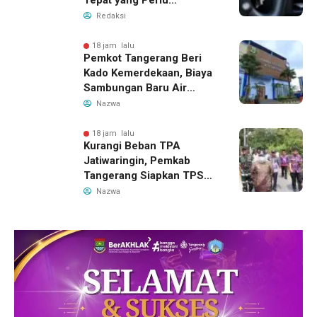
Tepat yang Perlu
Dilakukan
Redaksi
18 jam lalu
Pemkot Tangerang Beri
Kado Kemerdekaan, Biaya
Sambungan Baru Air
Bersih Dipangkas Jadi
Nazwa
Rp237 Ribu
18 jam lalu
Kurangi Beban TPA
Jatiwaringin, Pemkab
Tangerang Siapkan TPS3R
Baru di Tigaraksa
Nazwa