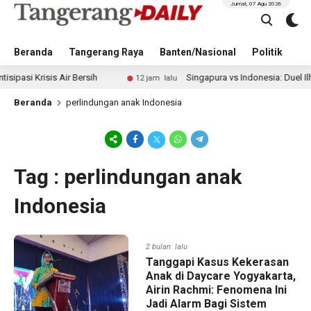
Jumat, 07 Agu 2026
Beranda
Tangerang Raya
Banten/Nasional
Politik
Pe
 Krisis Air Bersih
Singapura vs Indonesia: Duel Ilhan Fa
12 jam lalu
Beranda
perlindungan anak Indonesia
Tag : perlindungan anak
Indonesia
2 bulan lalu
Tanggapi Kasus Kekerasan
Anak di Daycare Yogyakarta,
Airin Rachmi: Fenomena Ini
Jadi Alarm Bagi Sistem