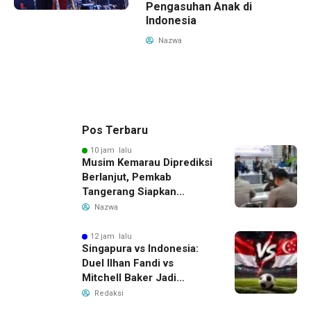
Pengasuhan Anak di
Indonesia
Nazwa
Pos Terbaru
10 jam lalu
Musim Kemarau Diprediksi
Berlanjut, Pemkab
Tangerang Siapkan
Langkah Antisipasi Krisis
Nazwa
Air Bersih
12 jam lalu
Singapura vs Indonesia:
Duel Ilhan Fandi vs
Mitchell Baker Jadi
Sorotan di Piala AFF 2026
Redaksi