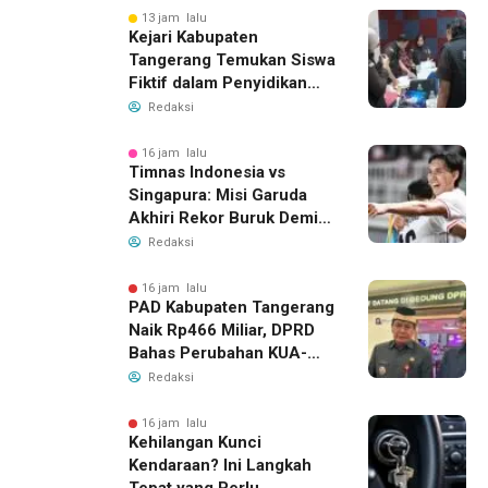
13 jam lalu
Kejari Kabupaten
Tangerang Temukan Siswa
Fiktif dalam Penyidikan
Dana BOP PKBM
Redaksi
16 jam lalu
Timnas Indonesia vs
Singapura: Misi Garuda
Akhiri Rekor Buruk Demi
Tiket Semifinal Piala AFF
Redaksi
2026
16 jam lalu
PAD Kabupaten Tangerang
Naik Rp466 Miliar, DPRD
Bahas Perubahan KUA-
PPAS 2026
Redaksi
16 jam lalu
Kehilangan Kunci
Kendaraan? Ini Langkah