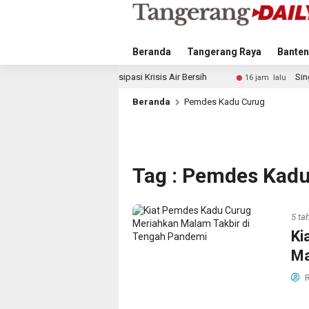
Beranda
Tangerang Raya
Banten
ah Antisipasi Krisis Air Bersih
Singapura vs Indonesia:
16 jam lalu
Beranda
Pemdes Kadu Curug
Tag : Pemdes Kad
5 ta
Ki
Ma
R