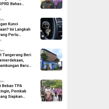
, DPRD Bahas
ahan KUA-PPAS
i
lalu
ngan Kunci
aan? Ini Langkah
yang Perlu
kan
i
lalu
 Tangerang Beri
emerdekaan,
Sambungan Baru
rsih Dipangkas
p237 Ribu
lalu
i Beban TPA
ringin, Pemkab
ang Siapkan
Baru di Tigaraksa