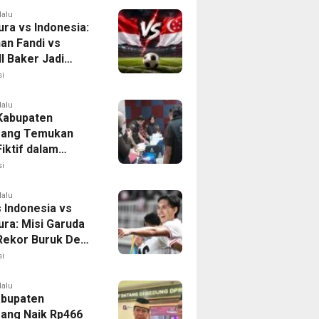
lalu
ura vs Indonesia:
han Fandi vs
l Baker Jadi
 di Piala AFF
i
lalu
 Kabupaten
rang Temukan
iktif dalam
ikan Dana BOP
i
lalu
 Indonesia vs
ura: Misi Garuda
 Rekor Buruk Demi
emifinal Piala AFF
i
lalu
bupaten
ang Naik Rp466