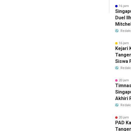
Bersih
16 jam 
Singap
Duel Il
Mitchel
Sorotan
Redaks
2026
16 jam 
Kejari
Tange
Siswa F
Penyid
Redaks
PKBM
20 jam 
Timnas
Singap
Akhiri
Tiket S
Redaks
2026
20 jam 
PAD Ka
Tanger