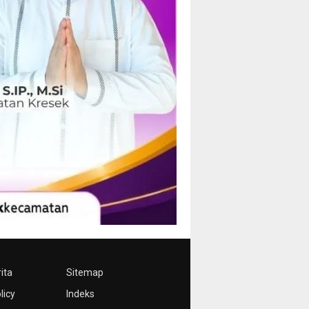
ita
Sitemap
licy
Indeks