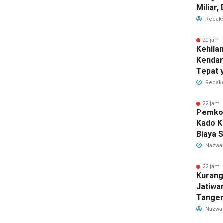
Miliar
Perub
Redaks
2026
20 jam 
Kehila
Kendar
Tepat 
Dilaku
Redaks
22 jam 
Pemkot
Kado K
Biaya 
Air Be
Nazwa
Jadi R
22 jam 
Kurang
Jatiwa
Tanger
TPS3R 
Nazwa