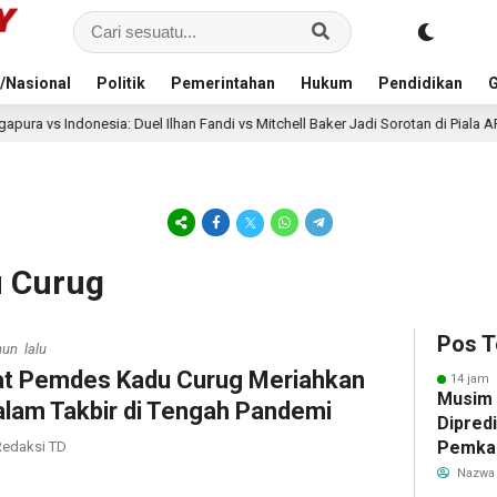
/Nasional
Politik
Pemerintahan
Hukum
Pendidikan
G
 Duel Ilhan Fandi vs Mitchell Baker Jadi Sorotan di Piala AFF 2026
16 
u Curug
Pos T
hun lalu
at Pemdes Kadu Curug Meriahkan
14 jam 
Musim
lam Takbir di Tengah Pandemi
Dipredi
Pemka
edaksi TD
Siapka
Nazwa
Antisip