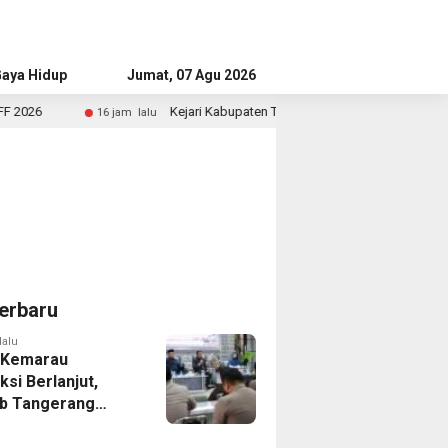
aya Hidup
Advertorial
Jumat, 07 Agu 2026
Kejari Kabupaten Tangerang Temukan Siswa Fiktif dalam Penyidik
jam lalu
erbaru
lalu
 Kemarau
ksi Berlanjut,
b Tangerang
n Langkah
asi Krisis Air