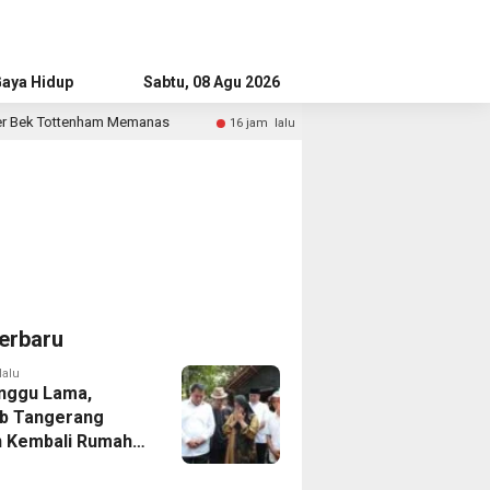
aya Hidup
Advertorial
Sabtu, 08 Agu 2026
anas
Bandara Husein Sastranegara Kembali Layani Pesa
16 jam lalu
erbaru
lalu
nggu Lama,
b Tangerang
 Kembali Rumah
yang Roboh
Puting Beliung