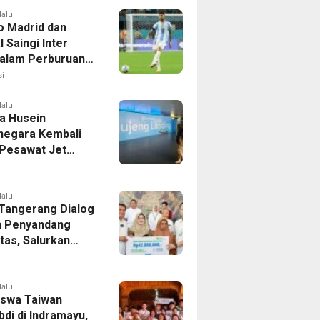
lalu
co Madrid dan
 Saingi Inter
dalam Perburuan
an Romero,
i
er Bek Tottenham
as
lalu
a Husein
negara Kembali
 Pesawat Jet
14 Agustus 2026,
 Indonesia Buka
andung-Denpasar
lalu
 Tangerang Dialog
 Penyandang
itas, Salurkan
n dan Tampung
si
lalu
swa Taiwan
di di Indramayu,