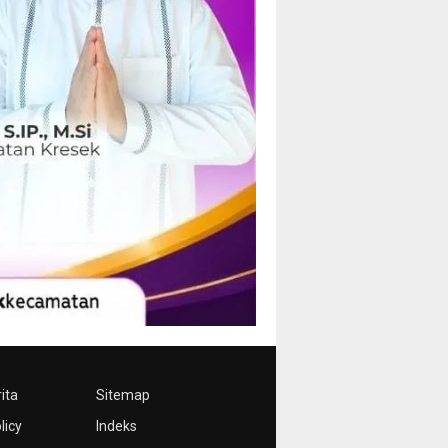
ita
Sitemap
licy
Indeks