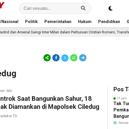
/Nasional
Politik
Pemerintahan
Hukum
Pendidikan
G
ngi Inter Milan dalam Perburuan Cristian Romero, Transfer Bek Tottenham Mem
ledug
Pos T
hun lalu
ntrok Saat Bangunkan Sahur, 18
11 jam 
Tak Tu
ak Diamankan di Mapolsek Ciledug
Pemka
Bangun
edaksi TD
Warga 
Nazwa
Akibat 