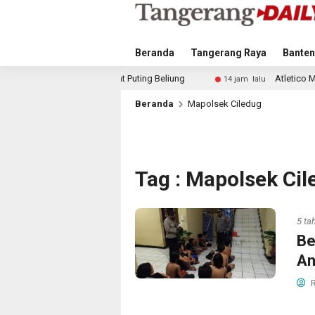
Beranda
Tangerang Raya
Banten
Akibat Puting Beliung
Atletico Madrid dan Arsenal Sai
14 jam lalu
Beranda
Mapolsek Ciledug
Tag : Mapolsek Ci
5 ta
Be
An
R