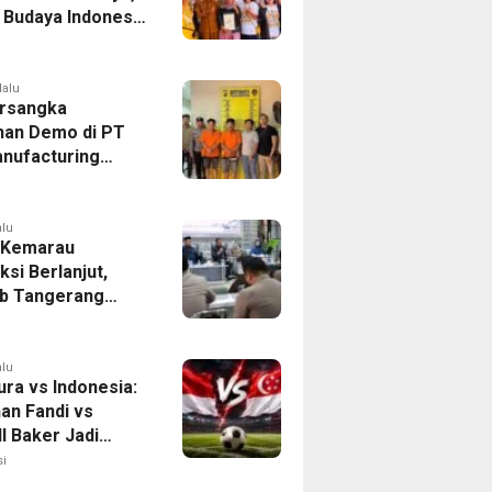
r Budaya Indonesia
ukasi Pekerja
lalu
rsangka
han Demo di PT
nufacturing
ia Ditahan, Polda
 Ungkap Motif
tan Pengelolaan
alu
 Kemarau
ksi Berlanjut,
b Tangerang
n Langkah
asi Krisis Air
alu
ura vs Indonesia:
han Fandi vs
l Baker Jadi
 di Piala AFF
i