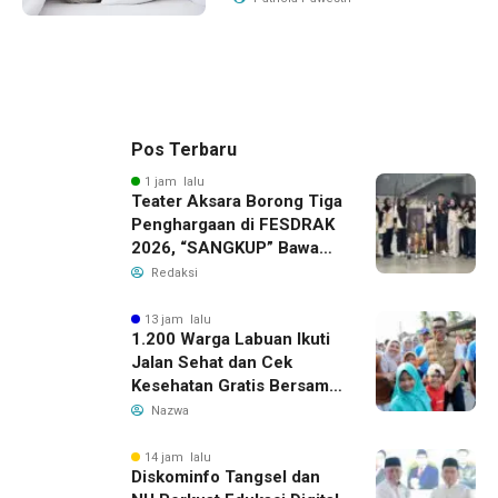
Pos Terbaru
1 jam lalu
Teater Aksara Borong Tiga
Penghargaan di FESDRAK
2026, “SANGKUP” Bawa
Pulang Juara 2 Grup
Redaksi
Teater Terbaik
13 jam lalu
1.200 Warga Labuan Ikuti
Jalan Sehat dan Cek
Kesehatan Gratis Bersama
Gubernur Banten
Nazwa
14 jam lalu
Diskominfo Tangsel dan