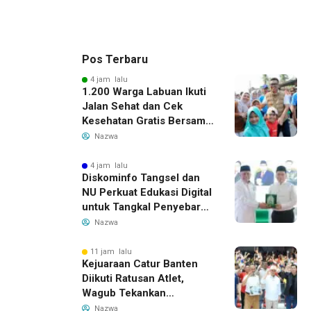
Pos Terbaru
4 jam lalu
1.200 Warga Labuan Ikuti
Jalan Sehat dan Cek
Kesehatan Gratis Bersama
Gubernur Banten
Nazwa
4 jam lalu
Diskominfo Tangsel dan
NU Perkuat Edukasi Digital
untuk Tangkal Penyebaran
Hoaks
Nazwa
11 jam lalu
Kejuaraan Catur Banten
Diikuti Ratusan Atlet,
Wagub Tekankan
Pembinaan Dini
Nazwa