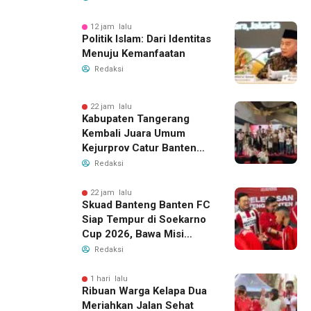
12 jam lalu
Politik Islam: Dari Identitas
Menuju Kemanfaatan
Redaksi
22 jam lalu
Kabupaten Tangerang
Kembali Juara Umum
Kejurprov Catur Banten
2026, Raih 24 Medali
Redaksi
22 jam lalu
Skuad Banteng Banten FC
Siap Tempur di Soekarno
Cup 2026, Bawa Misi
Harumkan Nama Banten
Redaksi
1 hari lalu
Ribuan Warga Kelapa Dua
Meriahkan Jalan Sehat