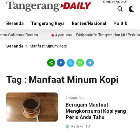
Minggu, 09 Agu 2026
Beranda
Tangerang Raya
Banten/Nasional
Politik
Pe
Gubernur Banten
Diskominfo Tangsel dan NU Perkuat Eduk
4 jam lalu
Beranda
Manfaat Minum Kopi
Tag : Manfaat Minum Kopi
2 tahun lalu
Beragam Manfaat
Mengkonsumsi Kopi yang
Perlu Anda Tahu
Redaksi TD