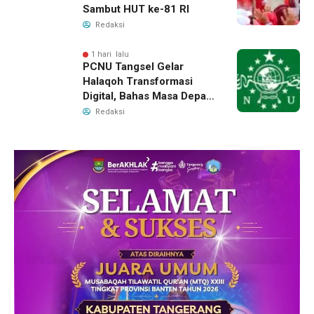
Sambut HUT ke-81 RI
Redaksi
1 hari lalu
PCNU Tangsel Gelar
Halaqoh Transformasi
Digital, Bahas Masa Depan
NU di Era Disrupsi
Redaksi