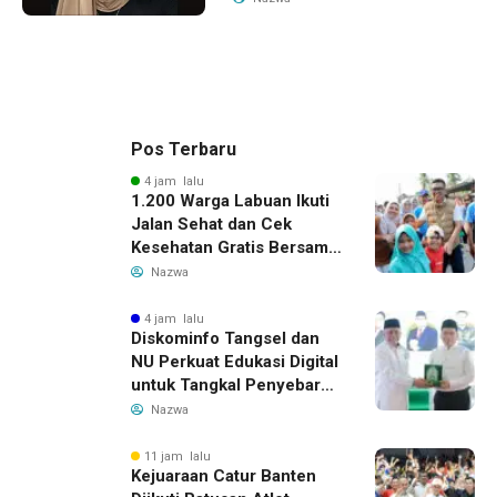
Pos Terbaru
4 jam lalu
1.200 Warga Labuan Ikuti
Jalan Sehat dan Cek
Kesehatan Gratis Bersama
Gubernur Banten
Nazwa
4 jam lalu
Diskominfo Tangsel dan
NU Perkuat Edukasi Digital
untuk Tangkal Penyebaran
Hoaks
Nazwa
11 jam lalu
Kejuaraan Catur Banten