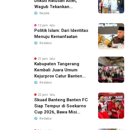
Diikuti Ratusan Atlet,
Wagub Tekankan
Pembinaan Dini
Nazwa
12 jam lalu
Politik Islam: Dari Identitas
Menuju Kemanfaatan
Redaksi
21 jam lalu
Kabupaten Tangerang
Kembali Juara Umum
Kejurprov Catur Banten
2026, Raih 24 Medali
Redaksi
22 jam lalu
Skuad Banteng Banten FC
Siap Tempur di Soekarno
Cup 2026, Bawa Misi
Harumkan Nama Banten
Redaksi