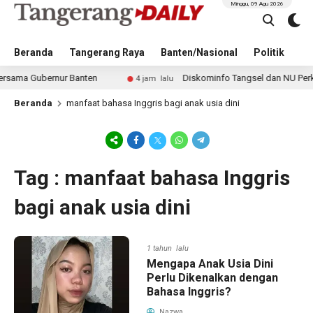
Minggu, 09 Agu 2026
Beranda
Tangerang Raya
Banten/Nasional
Politik
Pe
ma Gubernur Banten
Diskominfo Tangsel dan NU Perkuat E
4 jam lalu
Beranda
manfaat bahasa Inggris bagi anak usia dini
Tag : manfaat bahasa Inggris
bagi anak usia dini
1 tahun lalu
Mengapa Anak Usia Dini
Perlu Dikenalkan dengan
Bahasa Inggris?
Nazwa