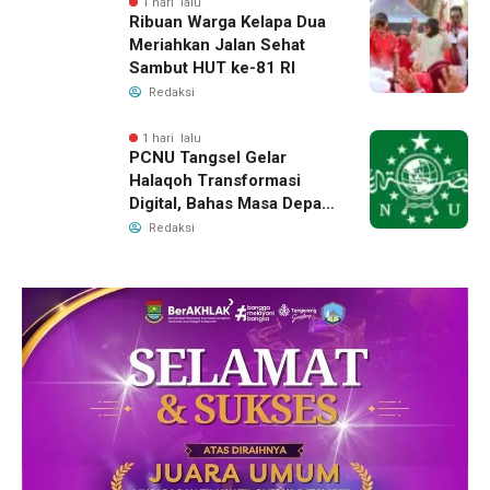
1 hari lalu
Ribuan Warga Kelapa Dua
Meriahkan Jalan Sehat
Sambut HUT ke-81 RI
Redaksi
1 hari lalu
PCNU Tangsel Gelar
Halaqoh Transformasi
Digital, Bahas Masa Depan
NU di Era Disrupsi
Redaksi