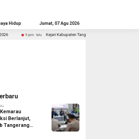
aya Hidup
Advertorial
Jumat, 07 Agu 2026
Kejari Kabupaten Tangerang Temukan Siswa Fiktif dalam Penyidikan D
lalu
erbaru
alu
 Kemarau
ksi Berlanjut,
b Tangerang
n Langkah
asi Krisis Air