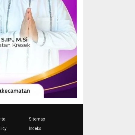
ita
Sitemap
licy
Indeks