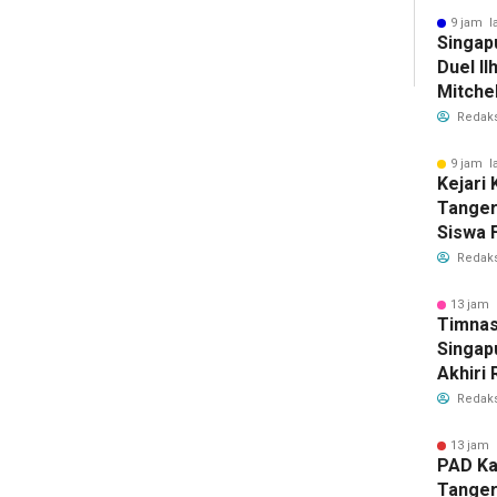
Bersih
9 jam l
Singap
Duel Il
Mitchel
Sorotan
Redaks
2026
9 jam l
Kejari
Tange
Siswa F
Penyid
Redaks
PKBM
13 jam 
Timnas
Singap
Akhiri
Tiket S
Redaks
2026
13 jam 
PAD Ka
Tanger