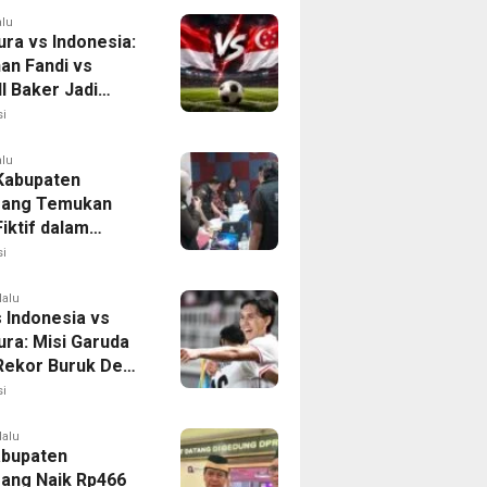
alu
ura vs Indonesia:
han Fandi vs
l Baker Jadi
 di Piala AFF
i
alu
 Kabupaten
rang Temukan
iktif dalam
ikan Dana BOP
i
lalu
 Indonesia vs
ura: Misi Garuda
 Rekor Buruk Demi
emifinal Piala AFF
i
lalu
bupaten
ang Naik Rp466