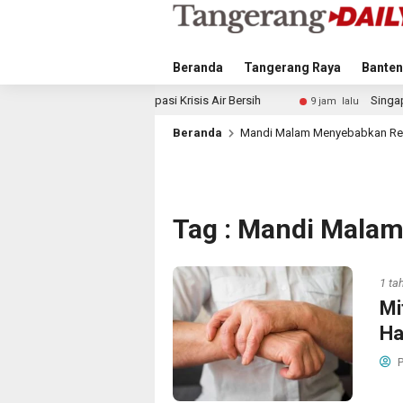
Beranda
Tangerang Raya
Banten
h Antisipasi Krisis Air Bersih
Singapura vs Indonesia: Du
9 jam lalu
Beranda
Mandi Malam Menyebabkan Re
Tag : Mandi Mala
1 ta
Mi
Ha
P