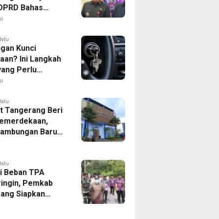
, DPRD Bahas
ahan KUA-PPAS
i
lalu
ngan Kunci
aan? Ini Langkah
yang Perlu
kan
i
lalu
 Tangerang Beri
emerdekaan,
Sambungan Baru
rsih Dipangkas
p237 Ribu
lalu
i Beban TPA
ringin, Pemkab
ang Siapkan
Baru di Tigaraksa