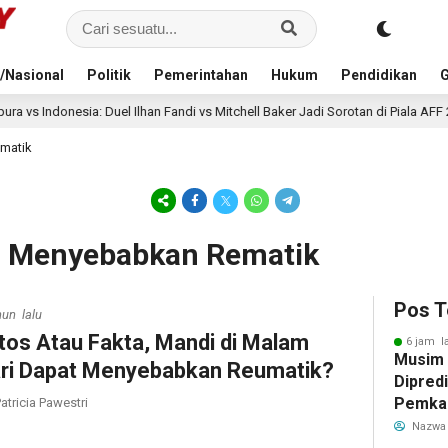
/Nasional
Politik
Pemerintahan
Hukum
Pendidikan
G
el Ilhan Fandi vs Mitchell Baker Jadi Sorotan di Piala AFF 2026
9 jam 
matik
m Menyebabkan Rematik
Pos T
hun lalu
tos Atau Fakta, Mandi di Malam
6 jam l
Musim
ri Dapat Menyebabkan Reumatik?
Dipredi
Pemka
atricia Pawestri
Siapka
Nazwa
Antisip