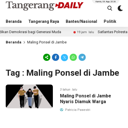
Kamis, 06 Agu 2026
Beranda
Tangerang Raya
Banten/Nasional
Politik
Pe
 Demokrasi bagi Generasi Muda
Satlantas Polresta Tan
19 jam lalu
Beranda
Maling Ponsel di Jambe
Tag : Maling Ponsel di Jambe
3 tahun lalu
Maling Ponsel di Jambe
Nyaris Diamuk Warga
Patricia Pawestri