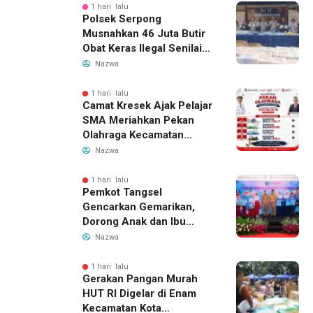
1 hari lalu
Polsek Serpong
Musnahkan 46 Juta Butir
Obat Keras Ilegal Senilai
Rp230 Miliar
Nazwa
1 hari lalu
Camat Kresek Ajak Pelajar
SMA Meriahkan Pekan
Olahraga Kecamatan
Kresek 2026
Nazwa
1 hari lalu
Pemkot Tangsel
Gencarkan Gemarikan,
Dorong Anak dan Ibu
Hamil Penuhi Protein
Nazwa
Hewani
1 hari lalu
Gerakan Pangan Murah
HUT RI Digelar di Enam
Kecamatan Kota