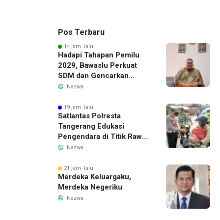
Pos Terbaru
14 jam lalu
Hadapi Tahapan Pemilu
2029, Bawaslu Perkuat
SDM dan Gencarkan
Pendidikan Demokrasi
Nazwa
bagi Generasi Muda
19 jam lalu
Satlantas Polresta
Tangerang Edukasi
Pengendara di Titik Rawan
Kecelakaan Lewat
Nazwa
Program Si Caka
21 jam lalu
Merdeka Keluargaku,
Merdeka Negeriku
Nazwa