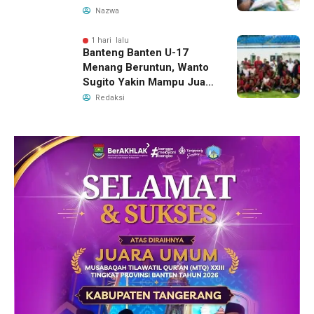
Tangerang, Catat
Nazwa
Jadwalnya
1 hari lalu
Banteng Banten U-17
Menang Beruntun, Wanto
Sugito Yakin Mampu Juara
Soekarno Cup 2026
Redaksi