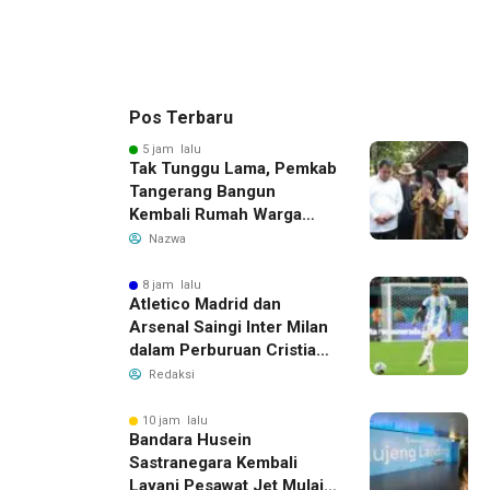
Pos Terbaru
5 jam lalu
Tak Tunggu Lama, Pemkab
Tangerang Bangun
Kembali Rumah Warga
yang Roboh Akibat Puting
Nazwa
Beliung
8 jam lalu
Atletico Madrid dan
Arsenal Saingi Inter Milan
dalam Perburuan Cristian
Romero, Transfer Bek
Redaksi
Tottenham Memanas
10 jam lalu
Bandara Husein
Sastranegara Kembali
Layani Pesawat Jet Mulai