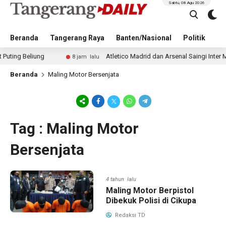
Sabtu, 08 Agu 2026
Beranda
Tangerang Raya
Banten/Nasional
Politik
Pe
 Beliung
Atletico Madrid dan Arsenal Saingi Inter Milan
8 jam lalu
Beranda
Maling Motor Bersenjata
Tag : Maling Motor
Bersenjata
4 tahun lalu
Maling Motor Berpistol
Dibekuk Polisi di Cikupa
Redaksi TD