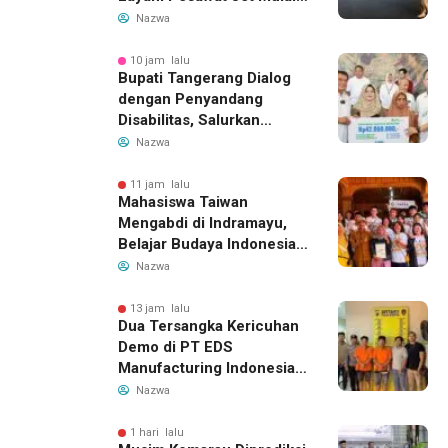
14 Agustus 2026, Garuda
Nazwa
Indonesia Buka Rute
Bandung-Denpasar
10 jam lalu
Bupati Tangerang Dialog
dengan Penyandang
Disabilitas, Salurkan
Bantuan dan Tampung
Nazwa
Aspirasi
11 jam lalu
Mahasiswa Taiwan
Mengabdi di Indramayu,
Belajar Budaya Indonesia
dan Edukasi Pekerja
Nazwa
Migran
13 jam lalu
Dua Tersangka Kericuhan
Demo di PT EDS
Manufacturing Indonesia
Ditahan, Polda Banten
Nazwa
Ungkap Motif Perebutan
Pengelolaan Limbah
1 hari lalu