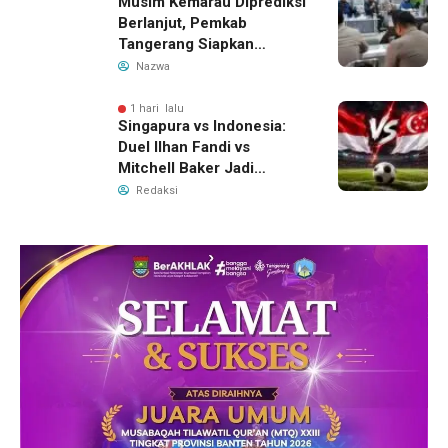
Musim Kemarau Diprediksi
Berlanjut, Pemkab
Tangerang Siapkan
Langkah Antisipasi Krisis
Nazwa
Air Bersih
1 hari lalu
Singapura vs Indonesia:
Duel Ilhan Fandi vs
Mitchell Baker Jadi
Sorotan di Piala AFF 2026
Redaksi