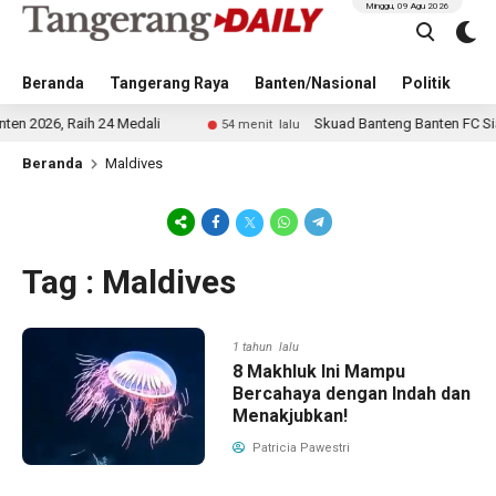
Minggu, 09 Agu 2026
Beranda
Tangerang Raya
Banten/Nasional
Politik
Pe
026, Raih 24 Medali
Skuad Banteng Banten FC Siap T
54 menit lalu
Beranda
Maldives
Tag : Maldives
1 tahun lalu
8 Makhluk Ini Mampu
Bercahaya dengan Indah dan
Menakjubkan!
Patricia Pawestri