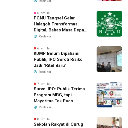
Redaksi
6 jam lalu
PCNU Tangsel Gelar
Halaqoh Transformasi
Digital, Bahas Masa Depan
NU di Era Disrupsi
Redaksi
6 jam lalu
KDMP Belum Dipahami
Publik, IPO Soroti Risiko
Jadi “Ritel Baru”
Redaksi
7 jam lalu
Survei IPO: Publik Terima
Program MBG, tapi
Mayoritas Tak Puas
dengan Pengelolaannya
Redaksi
8 jam lalu
Sekolah Rakyat di Curug