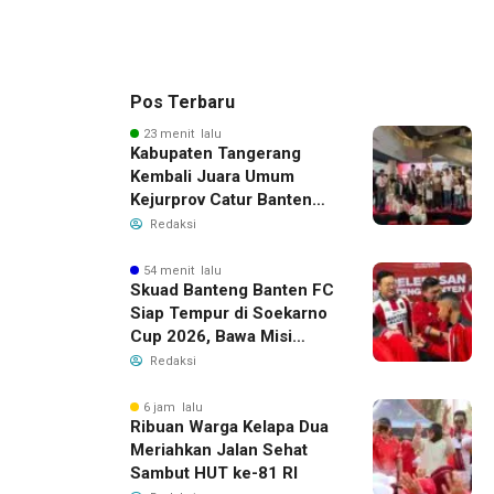
Pos Terbaru
23 menit lalu
Kabupaten Tangerang
Kembali Juara Umum
Kejurprov Catur Banten
2026, Raih 24 Medali
Redaksi
54 menit lalu
Skuad Banteng Banten FC
Siap Tempur di Soekarno
Cup 2026, Bawa Misi
Harumkan Nama Banten
Redaksi
6 jam lalu
Ribuan Warga Kelapa Dua
Meriahkan Jalan Sehat
Sambut HUT ke-81 RI