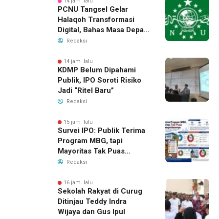
14 jam lalu
PCNU Tangsel Gelar
Halaqoh Transformasi
Digital, Bahas Masa Depan
NU di Era Disrupsi
Redaksi
14 jam lalu
KDMP Belum Dipahami
Publik, IPO Soroti Risiko
Jadi “Ritel Baru”
Redaksi
15 jam lalu
Survei IPO: Publik Terima
Program MBG, tapi
Mayoritas Tak Puas
dengan Pengelolaannya
Redaksi
16 jam lalu
Sekolah Rakyat di Curug
Ditinjau Teddy Indra
Wijaya dan Gus Ipul