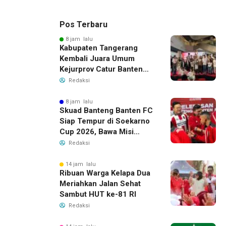
Pos Terbaru
8 jam lalu
Kabupaten Tangerang
Kembali Juara Umum
Kejurprov Catur Banten
2026, Raih 24 Medali
Redaksi
8 jam lalu
Skuad Banteng Banten FC
Siap Tempur di Soekarno
Cup 2026, Bawa Misi
Harumkan Nama Banten
Redaksi
14 jam lalu
Ribuan Warga Kelapa Dua
Meriahkan Jalan Sehat
Sambut HUT ke-81 RI
Redaksi