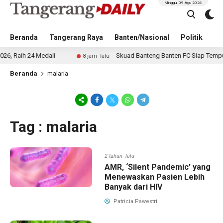
Minggu, 09 Agu 2026
Beranda
Tangerang Raya
Banten/Nasional
Politik
Pe
aih 24 Medali
Skuad Banteng Banten FC Siap Tempur di 
8 jam lalu
Beranda
malaria
Tag : malaria
2 tahun lalu
AMR, ‘Silent Pandemic’ yang
Menewaskan Pasien Lebih
Banyak dari HIV
Patricia Pawestri