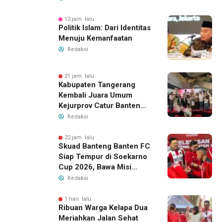
12 jam lalu
Politik Islam: Dari Identitas
Menuju Kemanfaatan
Redaksi
21 jam lalu
Kabupaten Tangerang
Kembali Juara Umum
Kejurprov Catur Banten
2026, Raih 24 Medali
Redaksi
22 jam lalu
Skuad Banteng Banten FC
Siap Tempur di Soekarno
Cup 2026, Bawa Misi
Harumkan Nama Banten
Redaksi
1 hari lalu
Ribuan Warga Kelapa Dua
Meriahkan Jalan Sehat