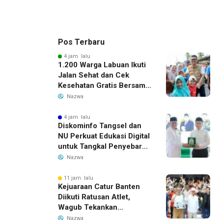
Pos Terbaru
4 jam lalu
1.200 Warga Labuan Ikuti
Jalan Sehat dan Cek
Kesehatan Gratis Bersama
Gubernur Banten
Nazwa
4 jam lalu
Diskominfo Tangsel dan
NU Perkuat Edukasi Digital
untuk Tangkal Penyebaran
Hoaks
Nazwa
11 jam lalu
Kejuaraan Catur Banten
Diikuti Ratusan Atlet,
Wagub Tekankan
Pembinaan Dini
Nazwa