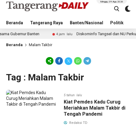
Minggu, 09 Agu 2026
Beranda
Tangerang Raya
Banten/Nasional
Politik
Pe
a Gubernur Banten
Diskominfo Tangsel dan NU Perkuat Edu
4 jam lalu
Beranda
Malam Takbir
Tag : Malam Takbir
5 tahun lalu
Kiat Pemdes Kadu Curug
Meriahkan Malam Takbir di
Tengah Pandemi
Redaksi TD