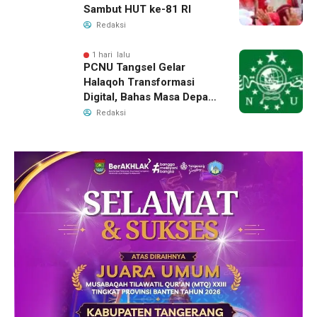
Sambut HUT ke-81 RI
Redaksi
1 hari lalu
PCNU Tangsel Gelar
Halaqoh Transformasi
Digital, Bahas Masa Depan
NU di Era Disrupsi
Redaksi