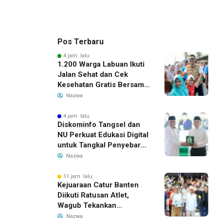
Pos Terbaru
4 jam lalu
1.200 Warga Labuan Ikuti
Jalan Sehat dan Cek
Kesehatan Gratis Bersama
Gubernur Banten
Nazwa
4 jam lalu
Diskominfo Tangsel dan
NU Perkuat Edukasi Digital
untuk Tangkal Penyebaran
Hoaks
Nazwa
11 jam lalu
Kejuaraan Catur Banten
Diikuti Ratusan Atlet,
Wagub Tekankan
Pembinaan Dini
Nazwa