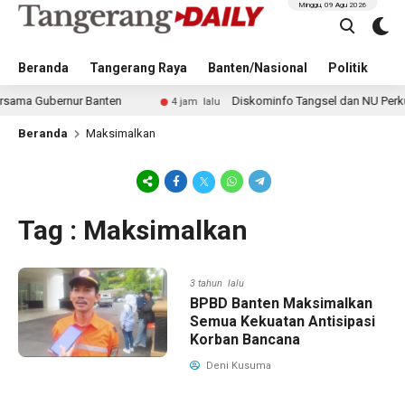
Minggu, 09 Agu 2026
Beranda
Tangerang Raya
Banten/Nasional
Politik
Pe
a Gubernur Banten
Diskominfo Tangsel dan NU Perkuat Ed
4 jam lalu
Beranda
Maksimalkan
Tag : Maksimalkan
3 tahun lalu
BPBD Banten Maksimalkan
Semua Kekuatan Antisipasi
Korban Bancana
Deni Kusuma