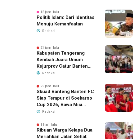
12 jam lalu
Politik Islam: Dari Identitas
Menuju Kemanfaatan
Redaksi
21 jam lalu
Kabupaten Tangerang
Kembali Juara Umum
Kejurprov Catur Banten
2026, Raih 24 Medali
Redaksi
22 jam lalu
Skuad Banteng Banten FC
Siap Tempur di Soekarno
Cup 2026, Bawa Misi
Harumkan Nama Banten
Redaksi
1 hari lalu
Ribuan Warga Kelapa Dua
Meriahkan Jalan Sehat