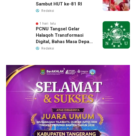
Sambut HUT ke-81 RI
Redaksi
1 hari lalu
PCNU Tangsel Gelar
Halaqoh Transformasi
Digital, Bahas Masa Depan
NU di Era Disrupsi
Redaksi