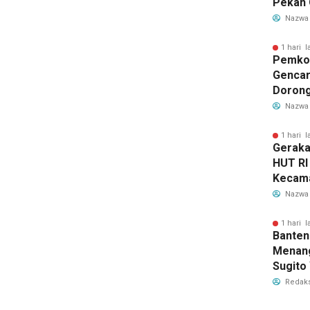
Pekan 
Kecama
Nazwa
1 hari l
Pemkot
Gencar
Dorong
Hamil 
Nazwa
Hewan
1 hari l
Geraka
HUT RI
Kecama
Tanger
Nazwa
Jadwal
1 hari l
Banten
Menang
Sugito
Juara 
Redaks
2026