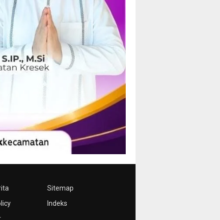
ita
Sitemap
licy
Indeks
r