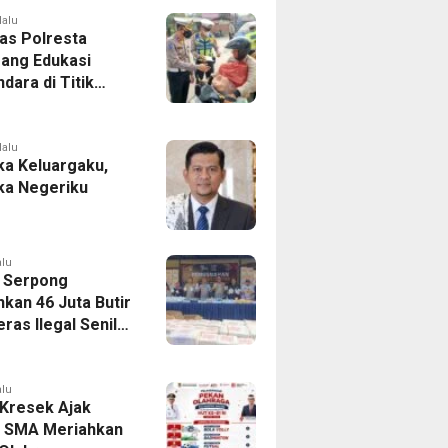
lalu
tas Polresta
ang Edukasi
dara di Titik
Kecelakaan
Program Si Caka
lalu
a Keluargaku,
a Negeriku
alu
 Serpong
kan 46 Juta Butir
ras Ilegal Senilai
iliar
alu
Kresek Ajak
r SMA Meriahkan