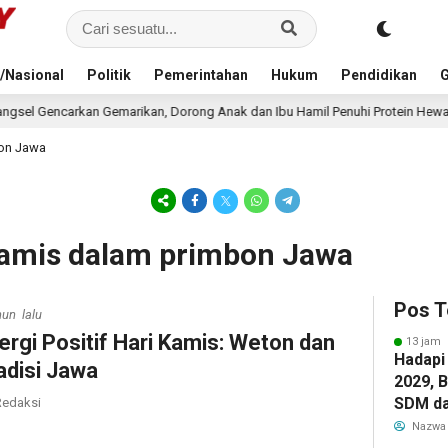
/Nasional
Politik
Pemerintahan
Hukum
Pendidikan
G
marikan, Dorong Anak dan Ibu Hamil Penuhi Protein Hewani
1 hari la
bon Jawa
Kamis dalam primbon Jawa
Pos T
hun lalu
ergi Positif Hari Kamis: Weton dan
13 jam 
Hadapi
adisi Jawa
2029, 
SDM da
edaksi
Pendid
Nazwa
bagi G