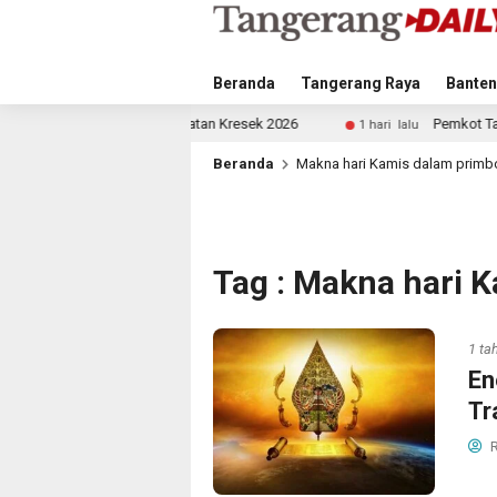
Beranda
Tangerang Raya
Banten
aga Kecamatan Kresek 2026
Pemkot Tangsel Gencarkan Ge
1 hari lalu
Beranda
Makna hari Kamis dalam prim
Tag : Makna hari 
1 ta
En
Tr
R