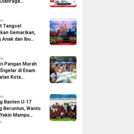
Olahraga
tan Kresek 2026
alu
 Tangsel
kan Gemarikan,
 Anak dan Ibu
Penuhi Protein
i
alu
n Pangan Murah
 Digelar di Enam
tan Kota
ang, Catat
nya
alu
g Banten U-17
 Beruntun, Wanto
 Yakin Mampu
Soekarno Cup
i