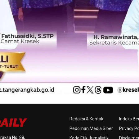
Redaksi & Kontak
Indeks Ber
Pedoman Media Siber
Privacy Po
raksa No. 88,
Kode Etik Jurnalistik
Disclaime