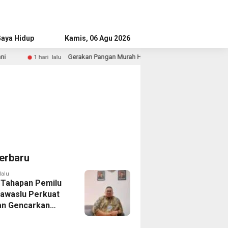
aya Hidup
Advertorial
Kamis, 06 Agu 2026
Gerakan Pangan Murah HUT RI Digelar di Enam Kecamatan Kota Tangerang
lu
erbaru
lalu
 Tahapan Pemilu
Bawaslu Perkuat
n Gencarkan
ikan Demokrasi
enerasi Muda