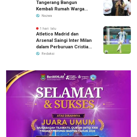
Tangerang Bangun
Kembali Rumah Warga
yang Roboh Akibat Puting
Nazwa
Beliung
1 hari lalu
Atletico Madrid dan
Arsenal Saingi Inter Milan
dalam Perburuan Cristian
Romero, Transfer Bek
Redaksi
Tottenham Memanas