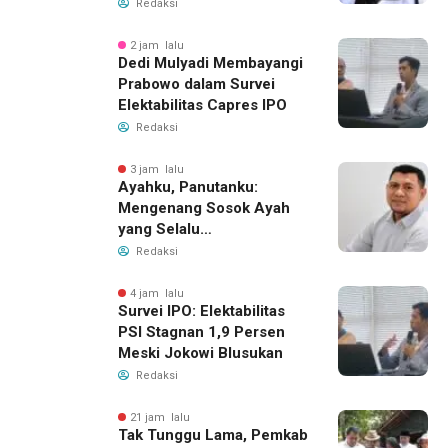
Redaksi
2 jam lalu
Dedi Mulyadi Membayangi
Prabowo dalam Survei
Elektabilitas Capres IPO
Redaksi
3 jam lalu
Ayahku, Panutanku:
Mengenang Sosok Ayah
yang Selalu
Membersamaiku
Redaksi
4 jam lalu
Survei IPO: Elektabilitas
PSI Stagnan 1,9 Persen
Meski Jokowi Blusukan
Redaksi
21 jam lalu
Tak Tunggu Lama, Pemkab