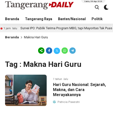
Sabtu, 08 Agu 2026
Beranda
Tangerang Raya
Banten/Nasional
Politik
Pe
Survei IPO: Publik Terima Program MBG, tapi Mayoritas Tak Puas den
am lalu
Beranda
Makna Hari Guru
Tag : Makna Hari Guru
1 tahun lalu
Hari Guru Nasional: Sejarah,
Makna, dan Cara
Merayakannya
Patricia Pawestri