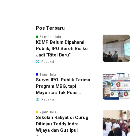
Pos Terbaru
31 menit lalu
KDMP Belum Dipahami
Publik, IPO Soroti Risiko
Jadi “Ritel Baru”
Redaksi
1 jam lalu
Survei IPO: Publik Terima
Program MBG, tapi
Mayoritas Tak Puas
dengan Pengelolaannya
Redaksi
2 jam lalu
Sekolah Rakyat di Curug
Ditinjau Teddy Indra
Wijaya dan Gus Ipul