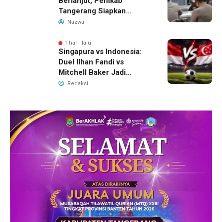
Berlanjut, Pemkab
Tangerang Siapkan
Langkah Antisipasi Krisis
Nazwa
Air Bersih
1 hari lalu
Singapura vs Indonesia:
Duel Ilhan Fandi vs
Mitchell Baker Jadi
Sorotan di Piala AFF 2026
Redaksi