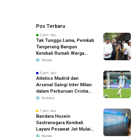
Pos Terbaru
2 jam lalu
Tak Tunggu Lama, Pemkab
Tangerang Bangun
Kembali Rumah Warga
yang Roboh Akibat Puting
Nazwa
Beliung
5 jam lalu
Atletico Madrid dan
Arsenal Saingi Inter Milan
dalam Perburuan Cristian
Romero, Transfer Bek
Redaksi
Tottenham Memanas
7 jam lalu
Bandara Husein
Sastranegara Kembali
Layani Pesawat Jet Mulai
14 Agustus 2026, Garuda
Nazwa