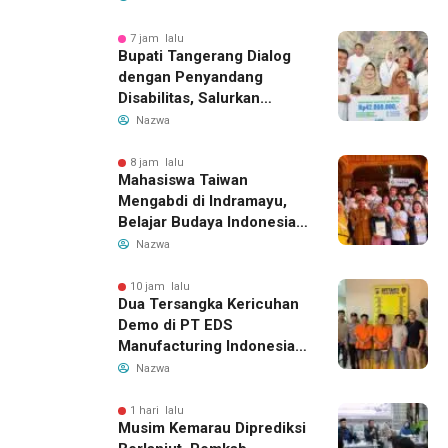
Indonesia Buka Rute
Bandung-Denpasar
7 jam lalu
Bupati Tangerang Dialog
dengan Penyandang
Disabilitas, Salurkan
Bantuan dan Tampung
Nazwa
Aspirasi
8 jam lalu
Mahasiswa Taiwan
Mengabdi di Indramayu,
Belajar Budaya Indonesia
dan Edukasi Pekerja
Nazwa
Migran
10 jam lalu
Dua Tersangka Kericuhan
Demo di PT EDS
Manufacturing Indonesia
Ditahan, Polda Banten
Nazwa
Ungkap Motif Perebutan
Pengelolaan Limbah
1 hari lalu
Musim Kemarau Diprediksi