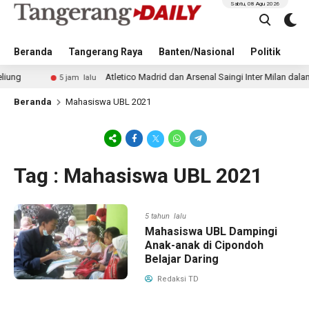
Sabtu, 08 Agu 2026
Beranda
Tangerang Raya
Banten/Nasional
Politik
Pe
Atletico Madrid dan Arsenal Saingi Inter Milan dalam Per
5 jam lalu
Beranda
Mahasiswa UBL 2021
Tag : Mahasiswa UBL 2021
5 tahun lalu
Mahasiswa UBL Dampingi
Anak-anak di Cipondoh
Belajar Daring
Redaksi TD