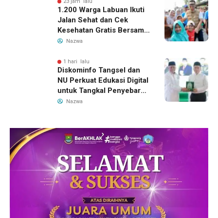
23 jam lalu
1.200 Warga Labuan Ikuti
Jalan Sehat dan Cek
Kesehatan Gratis Bersama
Gubernur Banten
Nazwa
1 hari lalu
Diskominfo Tangsel dan
NU Perkuat Edukasi Digital
untuk Tangkal Penyebaran
Hoaks
Nazwa