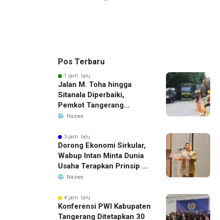
Pos Terbaru
1 jam lalu
Jalan M. Toha hingga
Sitanala Diperbaiki,
Pemkot Tangerang
Siapkan Rekayasa Lalu
Nazwa
Lintas
3 jam lalu
Dorong Ekonomi Sirkular,
Wabup Intan Minta Dunia
Usaha Terapkan Prinsip 3R
dalam Pengelolaan Limbah
Nazwa
4 jam lalu
Konferensi PWI Kabupaten
Tangerang Ditetapkan 30