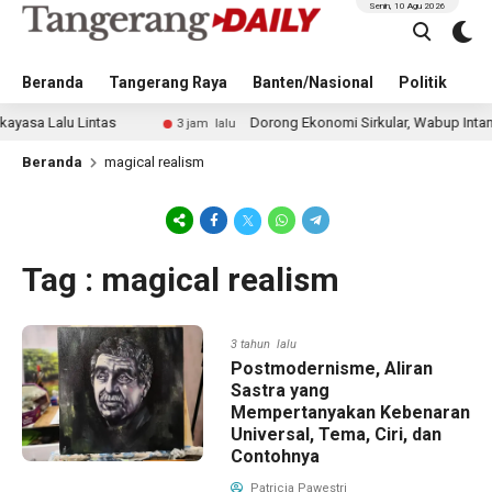
Senin, 10 Agu 2026
Beranda
Tangerang Raya
Banten/Nasional
Politik
Pe
a Lalu Lintas
Dorong Ekonomi Sirkular, Wabup Intan Mint
3 jam lalu
Beranda
magical realism
Tag : magical realism
3 tahun lalu
Postmodernisme, Aliran
Sastra yang
Mempertanyakan Kebenaran
Universal, Tema, Ciri, dan
Contohnya
Patricia Pawestri