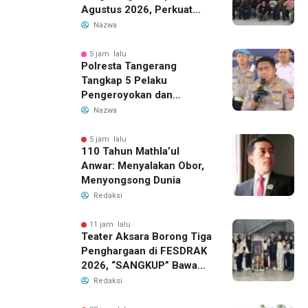
Agustus 2026, Perkuat
Demokrasi dan Soliditas
Nazwa
5 jam lalu
Polresta Tangerang
Tangkap 5 Pelaku
Pengeroyokan dan
Kekerasan Seksual di
Nazwa
Panongan
5 jam lalu
110 Tahun Mathla’ul
Anwar: Menyalakan Obor,
Menyongsong Dunia
Redaksi
11 jam lalu
Teater Aksara Borong Tiga
Penghargaan di FESDRAK
2026, “SANGKUP” Bawa
Pulang Juara 2 Grup
Redaksi
Teater Terbaik