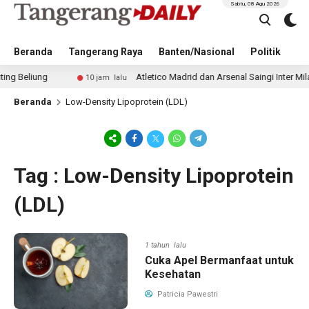
Sabtu, 08 Agu 2026
Beranda
Tangerang Raya
Banten/Nasional
Politik
Pe
liung
Atletico Madrid dan Arsenal Saingi Inter Milan d
10 jam lalu
Beranda
Low-Density Lipoprotein (LDL)
Tag : Low-Density Lipoprotein
(LDL)
1 tahun lalu
Cuka Apel Bermanfaat untuk
Kesehatan
Patricia Pawestri