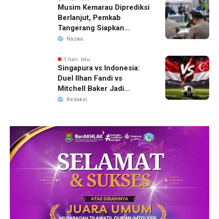
Musim Kemarau Diprediksi
Berlanjut, Pemkab
Tangerang Siapkan
Langkah Antisipasi Krisis
Nazwa
Air Bersih
1 hari lalu
Singapura vs Indonesia:
Duel Ilhan Fandi vs
Mitchell Baker Jadi
Sorotan di Piala AFF 2026
Redaksi