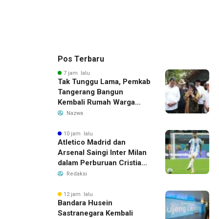
Pos Terbaru
7 jam lalu
Tak Tunggu Lama, Pemkab
Tangerang Bangun
Kembali Rumah Warga
yang Roboh Akibat Puting
Nazwa
Beliung
10 jam lalu
Atletico Madrid dan
Arsenal Saingi Inter Milan
dalam Perburuan Cristian
Romero, Transfer Bek
Redaksi
Tottenham Memanas
12 jam lalu
Bandara Husein
Sastranegara Kembali