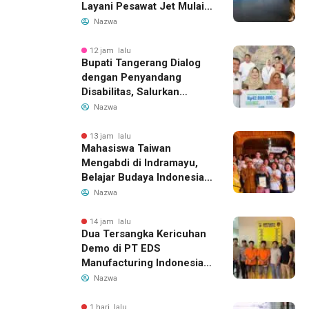
Layani Pesawat Jet Mulai
14 Agustus 2026, Garuda
Nazwa
Indonesia Buka Rute
Bandung-Denpasar
12 jam lalu
Bupati Tangerang Dialog
dengan Penyandang
Disabilitas, Salurkan
Bantuan dan Tampung
Nazwa
Aspirasi
13 jam lalu
Mahasiswa Taiwan
Mengabdi di Indramayu,
Belajar Budaya Indonesia
dan Edukasi Pekerja
Nazwa
Migran
14 jam lalu
Dua Tersangka Kericuhan
Demo di PT EDS
Manufacturing Indonesia
Ditahan, Polda Banten
Nazwa
Ungkap Motif Perebutan
Pengelolaan Limbah
1 hari lalu