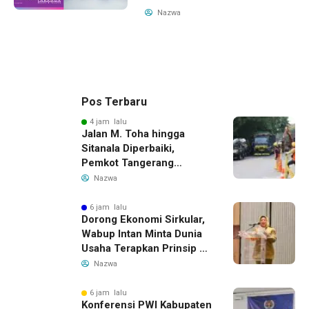
Nazwa
Pos Terbaru
4 jam lalu
Jalan M. Toha hingga
Sitanala Diperbaiki,
Pemkot Tangerang
Siapkan Rekayasa Lalu
Nazwa
Lintas
6 jam lalu
Dorong Ekonomi Sirkular,
Wabup Intan Minta Dunia
Usaha Terapkan Prinsip 3R
dalam Pengelolaan Limbah
Nazwa
6 jam lalu
Konferensi PWI Kabupaten