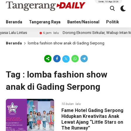
Senin, 10 Agu 2026
Beranda
Tangerang Raya
Banten/Nasional
Politik
Pe
alu Lintas
Dorong Ekonomi Sirkular, Wabup Intan Minta 
6 jam lalu
Beranda
lomba fashion show anak di Gading Serpong
Tag : lomba fashion show
anak di Gading Serpong
10 bulan lalu
Fame Hotel Gading Serpong
Hidupkan Kreativitas Anak
Lewat Ajang “Little Stars on
The Runway”