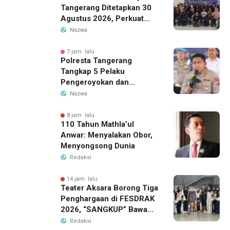
Tangerang Ditetapkan 30
Agustus 2026, Perkuat
Demokrasi dan Soliditas
Nazwa
7 jam lalu
Polresta Tangerang
Tangkap 5 Pelaku
Pengeroyokan dan
Kekerasan Seksual di
Nazwa
Panongan
8 jam lalu
110 Tahun Mathla’ul
Anwar: Menyalakan Obor,
Menyongsong Dunia
Redaksi
14 jam lalu
Teater Aksara Borong Tiga
Penghargaan di FESDRAK
2026, “SANGKUP” Bawa
Pulang Juara 2 Grup
Redaksi