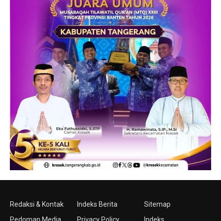
Redaksi & Kontak
Indeks Berita
Sitemap
Pedoman Media
Privacy Policy
Indeks