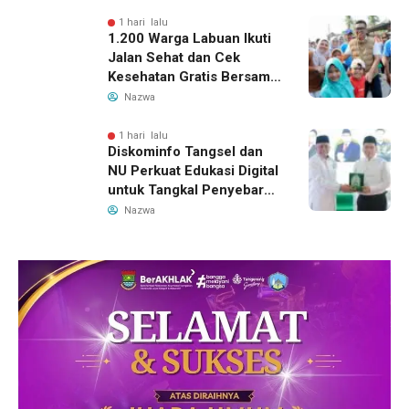
Teater Terbaik
1 hari lalu
1.200 Warga Labuan Ikuti
Jalan Sehat dan Cek
Kesehatan Gratis Bersama
Gubernur Banten
Nazwa
1 hari lalu
Diskominfo Tangsel dan
NU Perkuat Edukasi Digital
untuk Tangkal Penyebaran
Hoaks
Nazwa