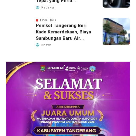
Tepat yang Perlu
Dilakukan
Redaksi
1 hari lalu
Pemkot Tangerang Beri
Kado Kemerdekaan, Biaya
Sambungan Baru Air
Bersih Dipangkas Jadi
Nazwa
Rp237 Ribu