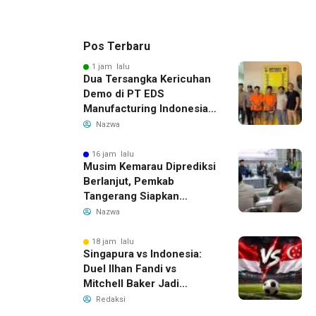
Pos Terbaru
1 jam lalu
Dua Tersangka Kericuhan
Demo di PT EDS
Manufacturing Indonesia
Ditahan, Polda Banten
Nazwa
Ungkap Motif Perebutan
Pengelolaan Limbah
16 jam lalu
Musim Kemarau Diprediksi
Berlanjut, Pemkab
Tangerang Siapkan
Langkah Antisipasi Krisis
Nazwa
Air Bersih
18 jam lalu
Singapura vs Indonesia:
Duel Ilhan Fandi vs
Mitchell Baker Jadi
Sorotan di Piala AFF 2026
Redaksi