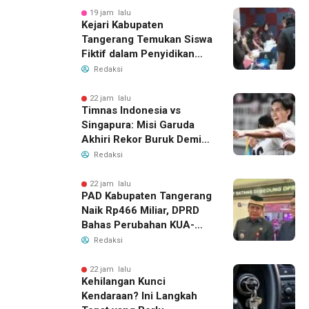
19 jam lalu
Kejari Kabupaten
Tangerang Temukan Siswa
Fiktif dalam Penyidikan
Dana BOP PKBM
Redaksi
22 jam lalu
Timnas Indonesia vs
Singapura: Misi Garuda
Akhiri Rekor Buruk Demi
Tiket Semifinal Piala AFF
Redaksi
2026
22 jam lalu
PAD Kabupaten Tangerang
Naik Rp466 Miliar, DPRD
Bahas Perubahan KUA-
PPAS 2026
Redaksi
22 jam lalu
Kehilangan Kunci
Kendaraan? Ini Langkah