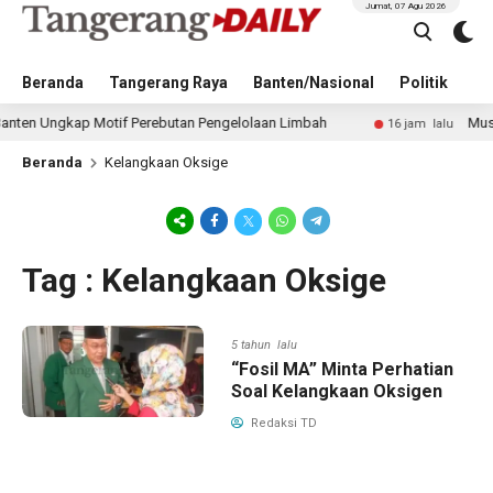
Jumat, 07 Agu 2026
Beranda
Tangerang Raya
Banten/Nasional
Politik
Pe
en Ungkap Motif Perebutan Pengelolaan Limbah
Musim Ke
16 jam lalu
Beranda
Kelangkaan Oksige
Tag : Kelangkaan Oksige
5 tahun lalu
“Fosil MA” Minta Perhatian
Soal Kelangkaan Oksigen
Redaksi TD