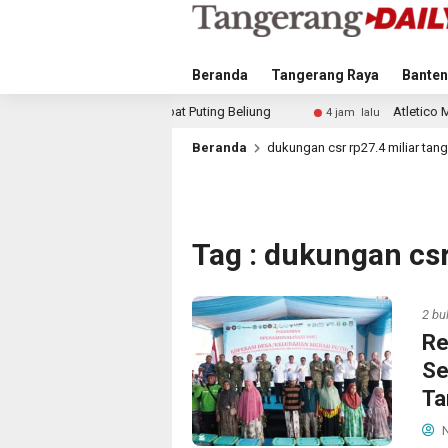
Beranda
Tangerang Raya
Banten
 Akibat Puting Beliung
Atletico Madrid dan Arsenal Sai
4 jam lalu
Beranda
dukungan csr rp27.4 miliar tan
Tag : dukungan csr
2 bu
Re
Se
Ta
N