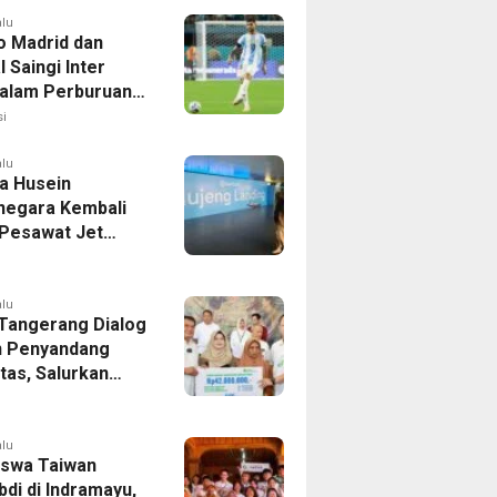
alu
co Madrid dan
 Saingi Inter
dalam Perburuan
an Romero,
i
er Bek Tottenham
as
alu
a Husein
negara Kembali
 Pesawat Jet
14 Agustus 2026,
 Indonesia Buka
andung-Denpasar
alu
 Tangerang Dialog
 Penyandang
itas, Salurkan
n dan Tampung
si
alu
swa Taiwan
di di Indramayu,