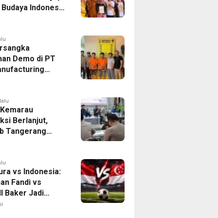
r Budaya Indonesia
ukasi Pekerja
alu
rsangka
han Demo di PT
nufacturing
ia Ditahan, Polda
 Ungkap Motif
tan Pengelolaan
lalu
 Kemarau
ksi Berlanjut,
b Tangerang
n Langkah
asi Krisis Air
alu
ura vs Indonesia:
han Fandi vs
l Baker Jadi
 di Piala AFF
i