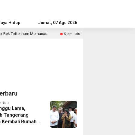
aya Hidup
Advertorial
Jumat, 07 Agu 2026
anas
Bandara Husein Sastranegara Kembali Layani Pesaw
5 jam lalu
erbaru
t lalu
nggu Lama,
b Tangerang
 Kembali Rumah
yang Roboh
Puting Beliung