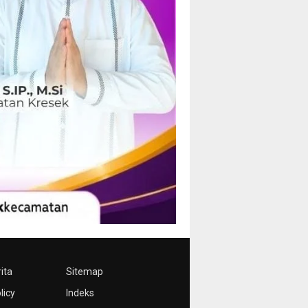
ita
Sitemap
licy
Indeks