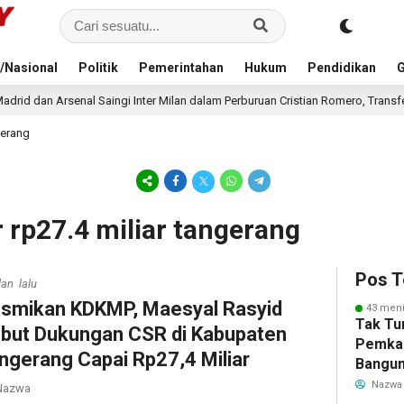
/Nasional
Politik
Pemerintahan
Hukum
Pendidikan
G
ngi Inter Milan dalam Perburuan Cristian Romero, Transfer Bek Tottenham Mem
gerang
 rp27.4 miliar tangerang
Pos T
lan lalu
smikan KDKMP, Maesyal Rasyid
43 meni
Tak Tu
but Dukungan CSR di Kabupaten
Pemka
ngerang Capai Rp27,4 Miliar
Bangun
Warga 
Nazwa
azwa
Akibat 