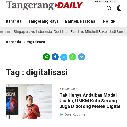
Kamis, 06 Agu 2026
Beranda
Tangerang Raya
Banten/Nasional
Politik
Pe
Singapura vs Indonesia: Duel Ilhan Fandi vs Mitchell Baker Jadi Sorotan di P
Beranda
digitalisasi
Tag : digitalisasi
3 bulan lalu
Tak Hanya Andalkan Modal
Usaha, UMKM Kota Serang
Juga Didorong Melek Digital
Deni Kusuma