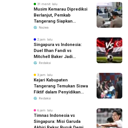
31 menit lalu
Musim Kemarau Diprediksi
Berlanjut, Pemkab
Tangerang Siapkan
Langkah Antisipasi Krisis
Nazwa
Air Bersih
2 jam lalu
Singapura vs Indonesia:
Duel Ilhan Fandi vs
Mitchell Baker Jadi
Sorotan di Piala AFF 2026
Redaksi
3 jam lalu
Kejari Kabupaten
Tangerang Temukan Siswa
Fiktif dalam Penyidikan
Dana BOP PKBM
Redaksi
6 jam lalu
Timnas Indonesia vs
Singapura: Misi Garuda
Akhiri Rekor Buruk Demi