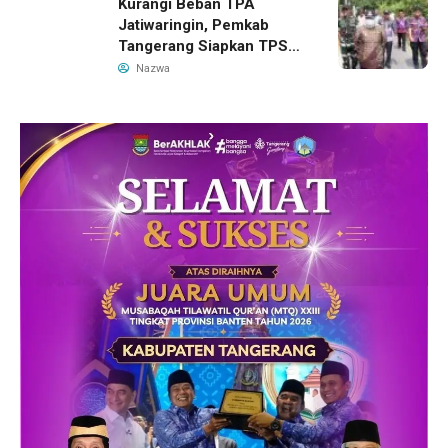
Kurangi Beban TPA
Jatiwaringin, Pemkab
Tangerang Siapkan TPS3R
Baru di Tigaraksa
Nazwa