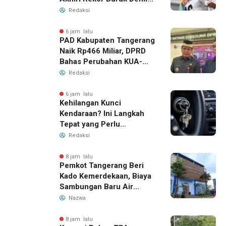
Tiket Semifinal Piala AFF
Redaksi
2026
6 jam lalu
PAD Kabupaten Tangerang
Naik Rp466 Miliar, DPRD
Bahas Perubahan KUA-
PPAS 2026
Redaksi
6 jam lalu
Kehilangan Kunci
Kendaraan? Ini Langkah
Tepat yang Perlu
Dilakukan
Redaksi
8 jam lalu
Pemkot Tangerang Beri
Kado Kemerdekaan, Biaya
Sambungan Baru Air
Bersih Dipangkas Jadi
Nazwa
Rp237 Ribu
8 jam lalu