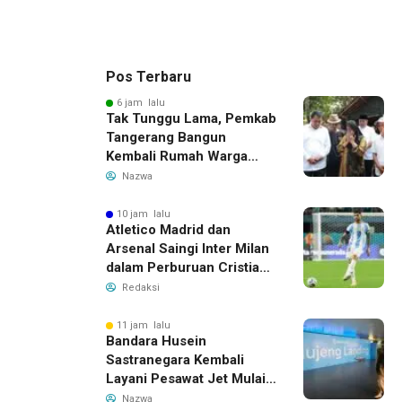
Pos Terbaru
6 jam lalu
Tak Tunggu Lama, Pemkab
Tangerang Bangun
Kembali Rumah Warga
yang Roboh Akibat Puting
Nazwa
Beliung
10 jam lalu
Atletico Madrid dan
Arsenal Saingi Inter Milan
dalam Perburuan Cristian
Romero, Transfer Bek
Redaksi
Tottenham Memanas
11 jam lalu
Bandara Husein
Sastranegara Kembali
Layani Pesawat Jet Mulai
14 Agustus 2026, Garuda
Nazwa