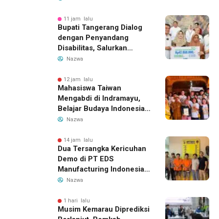
Indonesia Buka Rute
Bandung-Denpasar
11 jam lalu
Bupati Tangerang Dialog
dengan Penyandang
Disabilitas, Salurkan
Bantuan dan Tampung
Nazwa
Aspirasi
12 jam lalu
Mahasiswa Taiwan
Mengabdi di Indramayu,
Belajar Budaya Indonesia
dan Edukasi Pekerja
Nazwa
Migran
14 jam lalu
Dua Tersangka Kericuhan
Demo di PT EDS
Manufacturing Indonesia
Ditahan, Polda Banten
Nazwa
Ungkap Motif Perebutan
Pengelolaan Limbah
1 hari lalu
Musim Kemarau Diprediksi