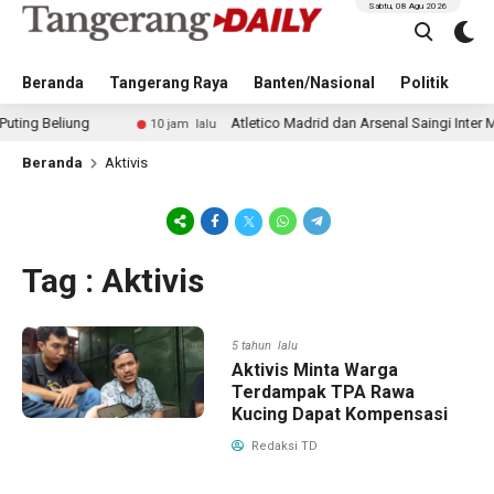
Sabtu, 08 Agu 2026
Beranda
Tangerang Raya
Banten/Nasional
Politik
Pe
 Beliung
Atletico Madrid dan Arsenal Saingi Inter Mil
10 jam lalu
Beranda
Aktivis
Tag : Aktivis
5 tahun lalu
Aktivis Minta Warga
Terdampak TPA Rawa
Kucing Dapat Kompensasi
Redaksi TD