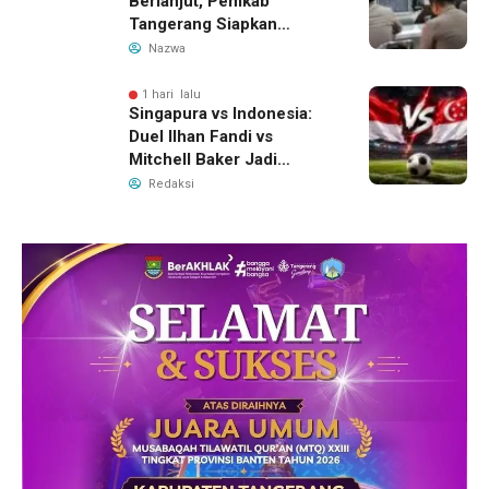
Berlanjut, Pemkab
Tangerang Siapkan
Langkah Antisipasi Krisis
Nazwa
Air Bersih
1 hari lalu
Singapura vs Indonesia:
Duel Ilhan Fandi vs
Mitchell Baker Jadi
Sorotan di Piala AFF 2026
Redaksi