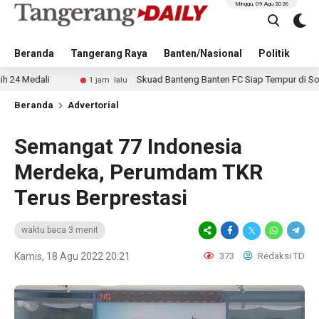
Minggu, 09 Agu 2026
Beranda
Tangerang Raya
Banten/Nasional
Politik
Pe
Skuad Banteng Banten FC Siap Tempur di Soekarno Cup 
1 jam lalu
Beranda
Advertorial
Semangat 77 Indonesia
Merdeka, Perumdam TKR
Terus Berprestasi
waktu baca 3 menit
Kamis, 18 Agu 2022 20:21
373
Redaksi TD