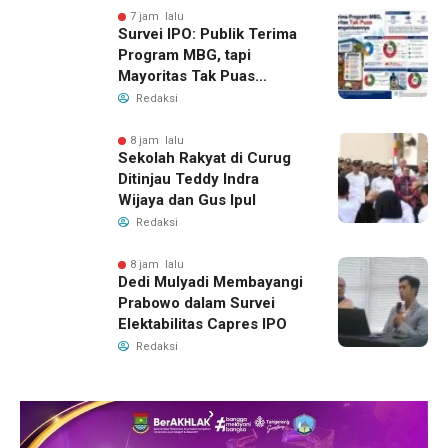
7 jam lalu
Survei IPO: Publik Terima
Program MBG, tapi
Mayoritas Tak Puas
dengan Pengelolaannya
Redaksi
8 jam lalu
Sekolah Rakyat di Curug
Ditinjau Teddy Indra
Wijaya dan Gus Ipul
Redaksi
8 jam lalu
Dedi Mulyadi Membayangi
Prabowo dalam Survei
Elektabilitas Capres IPO
Redaksi