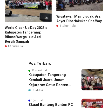
Wisatawan Membludak, Arah
Anyer Diberlakukan One Way
4 tahun lalu
World Clean Up Day 2025 di
Kabupaten Tangerang:
Ribuan Warga Ikut Aksi
Bersih Sampah
10 bulan lalu
Pos Terbaru
36 menit lalu
Kabupaten Tangerang
Kembali Juara Umum
Kejurprov Catur Banten
2026, Raih 24 Medali
Redaksi
1 jam lalu
Skuad Banteng Banten FC