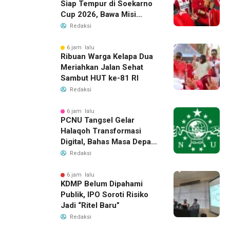
Siap Tempur di Soekarno
Cup 2026, Bawa Misi
Harumkan Nama Banten
Redaksi
6 jam lalu
Ribuan Warga Kelapa Dua
Meriahkan Jalan Sehat
Sambut HUT ke-81 RI
Redaksi
6 jam lalu
PCNU Tangsel Gelar
Halaqoh Transformasi
Digital, Bahas Masa Depan
NU di Era Disrupsi
Redaksi
6 jam lalu
KDMP Belum Dipahami
Publik, IPO Soroti Risiko
Jadi “Ritel Baru”
Redaksi