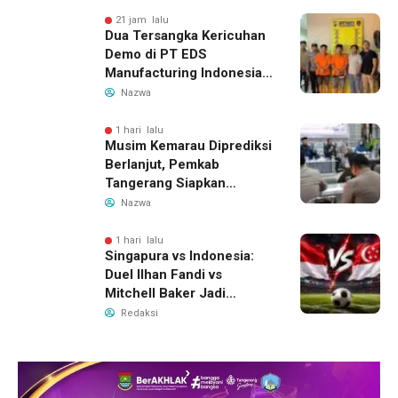
Migran
21 jam lalu
Dua Tersangka Kericuhan
Demo di PT EDS
Manufacturing Indonesia
Ditahan, Polda Banten
Nazwa
Ungkap Motif Perebutan
Pengelolaan Limbah
1 hari lalu
Musim Kemarau Diprediksi
Berlanjut, Pemkab
Tangerang Siapkan
Langkah Antisipasi Krisis
Nazwa
Air Bersih
1 hari lalu
Singapura vs Indonesia:
Duel Ilhan Fandi vs
Mitchell Baker Jadi
Sorotan di Piala AFF 2026
Redaksi