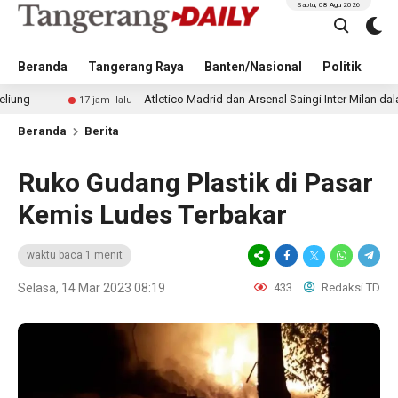
Sabtu, 08 Agu 2026
Beranda
Tangerang Raya
Banten/Nasional
Politik
Pe
Atletico Madrid dan Arsenal Saingi Inter Milan dalam Perburu
17 jam lalu
Beranda
Berita
Ruko Gudang Plastik di Pasar
Kemis Ludes Terbakar
waktu baca 1 menit
Selasa, 14 Mar 2023 08:19
433
Redaksi TD