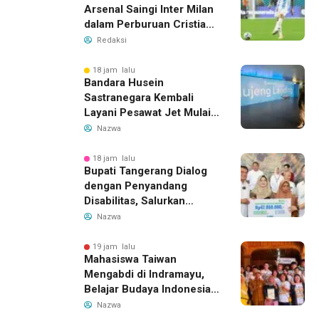
Arsenal Saingi Inter Milan
dalam Perburuan Cristian
Romero, Transfer Bek
Redaksi
Tottenham Memanas
18 jam lalu
Bandara Husein
Sastranegara Kembali
Layani Pesawat Jet Mulai
14 Agustus 2026, Garuda
Nazwa
Indonesia Buka Rute
Bandung-Denpasar
18 jam lalu
Bupati Tangerang Dialog
dengan Penyandang
Disabilitas, Salurkan
Bantuan dan Tampung
Nazwa
Aspirasi
19 jam lalu
Mahasiswa Taiwan
Mengabdi di Indramayu,
Belajar Budaya Indonesia
dan Edukasi Pekerja
Nazwa