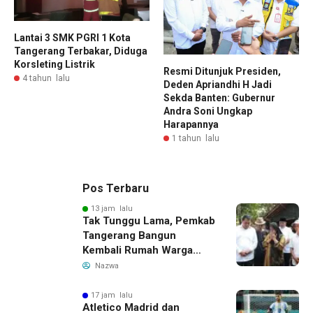
Lantai 3 SMK PGRI 1 Kota
Tangerang Terbakar, Diduga
Korsleting Listrik
Resmi Ditunjuk Presiden,
4 tahun lalu
Deden Apriandhi H Jadi
Sekda Banten: Gubernur
Andra Soni Ungkap
Harapannya
1 tahun lalu
Pos Terbaru
13 jam lalu
Tak Tunggu Lama, Pemkab
Tangerang Bangun
Kembali Rumah Warga
yang Roboh Akibat Puting
Nazwa
Beliung
17 jam lalu
Atletico Madrid dan