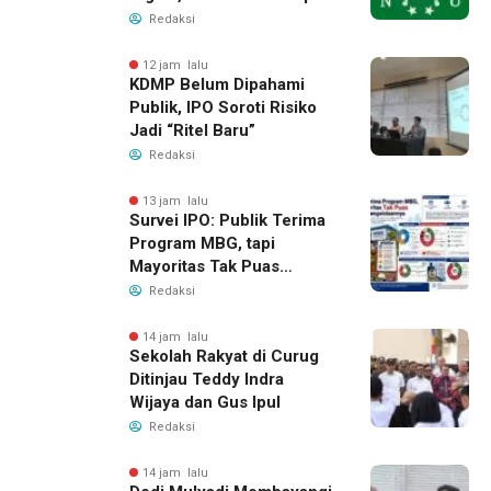
NU di Era Disrupsi
Redaksi
12 jam lalu
KDMP Belum Dipahami
Publik, IPO Soroti Risiko
Jadi “Ritel Baru”
Redaksi
13 jam lalu
Survei IPO: Publik Terima
Program MBG, tapi
Mayoritas Tak Puas
dengan Pengelolaannya
Redaksi
14 jam lalu
Sekolah Rakyat di Curug
Ditinjau Teddy Indra
Wijaya dan Gus Ipul
Redaksi
14 jam lalu