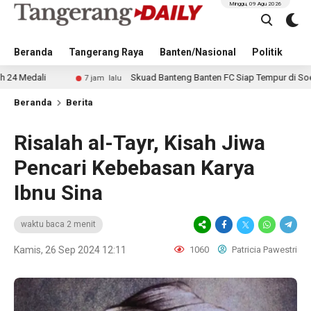
Minggu, 09 Agu 2026
Beranda
Tangerang Raya
Banten/Nasional
Politik
Pe
Skuad Banteng Banten FC Siap Tempur di Soekarno Cup
7 jam lalu
Beranda
Berita
Risalah al-Tayr, Kisah Jiwa
Pencari Kebebasan Karya
Ibnu Sina
waktu baca 2 menit
Kamis, 26 Sep 2024 12:11
1060
Patricia Pawestri