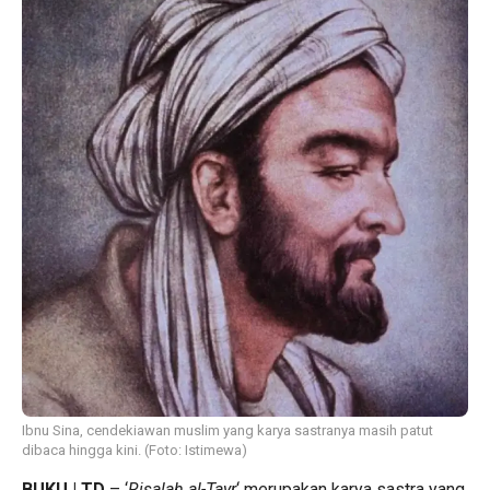
Ibnu Sina, cendekiawan muslim yang karya sastranya masih patut
dibaca hingga kini. (Foto: Istimewa)
BUKU | TD
– ‘
Risalah al-Tayr
‘ merupakan karya sastra yang