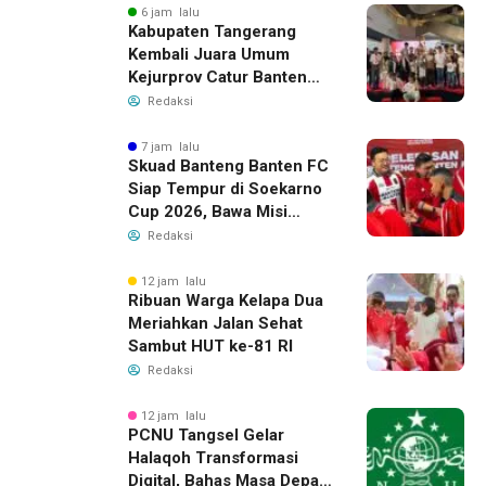
6 jam lalu
Kabupaten Tangerang
Kembali Juara Umum
Kejurprov Catur Banten
2026, Raih 24 Medali
Redaksi
7 jam lalu
Skuad Banteng Banten FC
Siap Tempur di Soekarno
Cup 2026, Bawa Misi
Harumkan Nama Banten
Redaksi
12 jam lalu
Ribuan Warga Kelapa Dua
Meriahkan Jalan Sehat
Sambut HUT ke-81 RI
Redaksi
12 jam lalu
PCNU Tangsel Gelar
Halaqoh Transformasi
Digital, Bahas Masa Depan