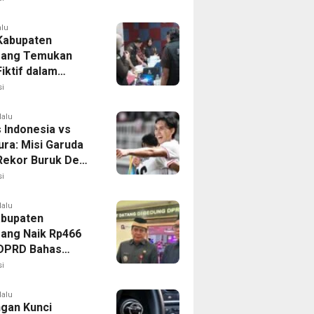
alu
 Kabupaten
rang Temukan
iktif dalam
ikan Dana BOP
i
lalu
 Indonesia vs
ura: Misi Garuda
 Rekor Buruk Demi
emifinal Piala AFF
i
lalu
bupaten
ang Naik Rp466
, DPRD Bahas
ahan KUA-PPAS
i
lalu
ngan Kunci