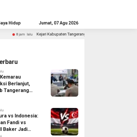
aya Hidup
Advertorial
Jumat, 07 Agu 2026
Kejari Kabupaten Tangerang Temukan Siswa Fiktif dalam Penyidikan Dana 
erbaru
alu
 Kemarau
ksi Berlanjut,
b Tangerang
n Langkah
asi Krisis Air
alu
ura vs Indonesia:
han Fandi vs
l Baker Jadi
 di Piala AFF
i