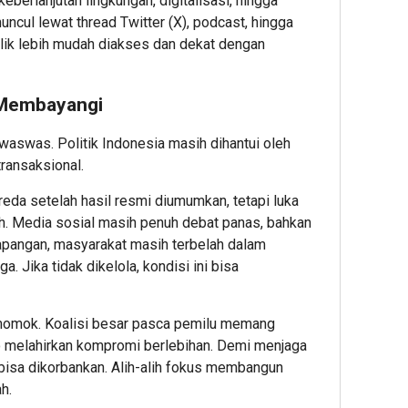
eberlanjutan lingkungan, digitalisasi, hingga
, muncul lewat thread Twitter (X), podcast, hingga
ik lebih mudah diakses dan dekat dengan
 Membayangi
waswas. Politik Indonesia masih dihantui oleh
transaksional.
da setelah hasil resmi diumumkan, tetapi luka
. Media sosial masih penuh debat panas, bahkan
lapangan, masyarakat masih terbelah dalam
 Jika tidak dikelola, kondisi ini bisa
di momok. Koalisi besar pasca pemilu memang
iko melahirkan kompromi berlebihan. Demi menjaga
 bisa dikorbankan. Alih-alih fokus membangun
h.