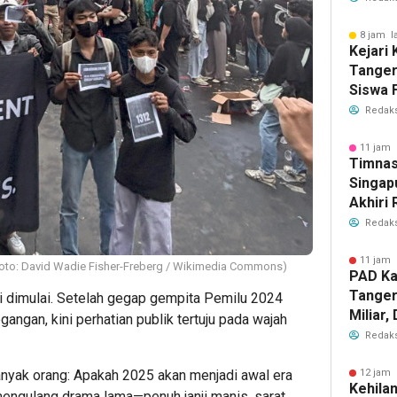
2026
8 jam l
Kejari
Tange
Siswa F
Penyid
Redaks
PKBM
11 jam 
Timnas
Singap
Akhiri
Tiket S
Redaks
2026
11 jam 
 (Foto: David Wadie Fisher-Freberg / Wikimedia Commons)
PAD Ka
Tanger
mi dimulai. Setelah gegap gempita Pemilu 2024
Miliar
gangan, kini perhatian publik tertuju pada wajah
Perub
Redaks
2026
nyak orang: Apakah 2025 akan menjadi awal era
12 jam 
Kehila
mengulang drama lama—penuh janji manis, sarat