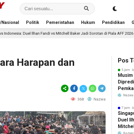
/Nasional
Politik
Pemerintahan
Hukum
Pendidikan
G
han Fandi vs Mitchell Baker Jadi Sorotan di Piala AFF 2026
8 jam lalu
tara Harapan dan
Pos T
5 jam l
Musim
Dipredi
Pemka
Siapka
Nazwa
368
Nazwa
Antisip
Bersih
7 jam l
Singap
Duel Il
Mitchel
Sorotan
Redaks