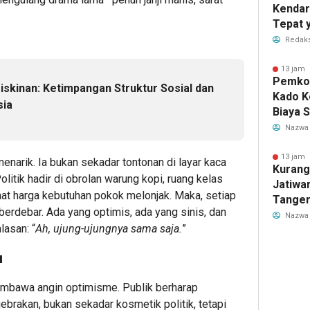
Kendar
Tepat 
Dilaku
Redaks
13 jam 
Pemkot
skinan: Ketimpangan Struktur Sosial dan
Kado K
sia
Biaya 
Air Be
Nazwa
Jadi R
13 jam 
enarik. Ia bukan sekadar tontonan di layar kaca
Kurang
olitik hadir di obrolan warung kopi, ruang kelas
Jatiwa
at harga kebutuhan pokok melonjak. Maka, setiap
Tanger
t berdebar. Ada yang optimis, ada yang sinis, dan
TPS3R 
Nazwa
lasan: “
Ah, ujung-ujungnya sama saja.
”
u
mbawa angin optimisme. Publik berharap
brakan, bukan sekadar kosmetik politik, tetapi