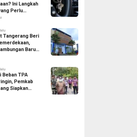
aan? Ini Langkah
yang Perlu
kan
i
lalu
 Tangerang Beri
emerdekaan,
Sambungan Baru
rsih Dipangkas
p237 Ribu
lalu
i Beban TPA
ringin, Pemkab
ang Siapkan
Baru di Tigaraksa