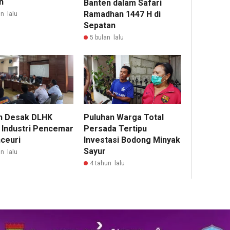
n
Banten dalam Safari
Ramadhan 1447 H di
n lalu
Sepatan
5 bulan lalu
 Desak DLHK
Puluhan Warga Total
 Industri Pencemar
Persada Tertipu
ceuri
Investasi Bodong Minyak
Sayur
n lalu
4 tahun lalu