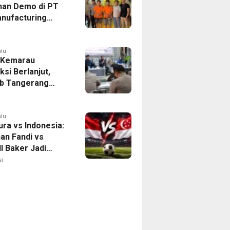
han Demo di PT
nufacturing
ia Ditahan, Polda
 Ungkap Motif
tan Pengelolaan
alu
 Kemarau
ksi Berlanjut,
b Tangerang
n Langkah
asi Krisis Air
alu
ura vs Indonesia:
han Fandi vs
l Baker Jadi
 di Piala AFF
i