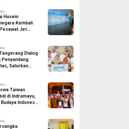
er Bek Tottenham
as
lalu
a Husein
negara Kembali
 Pesawat Jet
14 Agustus 2026,
 Indonesia Buka
andung-Denpasar
lalu
 Tangerang Dialog
 Penyandang
itas, Salurkan
n dan Tampung
si
lalu
swa Taiwan
di di Indramayu,
r Budaya Indonesia
ukasi Pekerja
lalu
rsangka