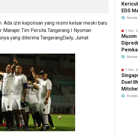
Kericu
EDS Ma
Indones
Nazwa
an. Ada izin kepolisan yang resmi keluar meski baru
Banten
ar Manajer Tim Persita Tangerang I Nyoman
Perebu
1 hari l
Musim
isnya yang diterima TangerangDaily, Jumat
Limbah
Dipredi
Pemka
Siapka
Nazwa
Antisip
Bersih
1 hari l
Singap
Duel Il
Mitchel
Sorotan
Redaks
2026