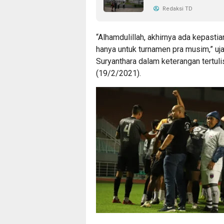
Redaksi TD
“Alhamdulillah, akhirnya ada kepasti
hanya untuk turnamen pra musim,” uj
Suryanthara dalam keterangan tertul
(19/2/2021).