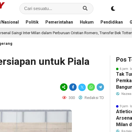
/Nasional
Politik
Pemerintahan
Hukum
Pendidikan
G
m Perburuan Cristian Romero, Transfer Bek Tottenham Memanas
11 jam 
gerang
ersiapan untuk Piala
Pos T
6 jam l
Tak Tu
Pemka
Bangun
Warga 
Nazwa
300
Redaksi TD
Akibat 
9 jam l
Atleti
Arsenal
Milan 
Cristi
Redaks