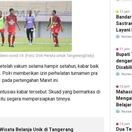
Transf
Meman
11 jam 
Bandar
Sastra
Layani
Mulai 
Nazwa
Garuda
Rute B
11 jam 
Bupati
demi covid-19. (Foto: Dok Persita untuk TangerangDaily).
dengan
telah vakum selama hampir setahun, kabar baik
Disabil
. Polri memberikan izin perhelatan turnamen pra
Bantua
Nazwa
1
pada pertengahan Maret ini.
Aspira
12 jam 
tusias kabar tersebut. Skuad yang bermarkas di
Mahasi
Mengab
itu segera mempersiapkan timnya.
Belaja
dan Ed
Nazwa
Migran
14 jam 
Dua Te
Wisata Belanja Unik di Tangerang