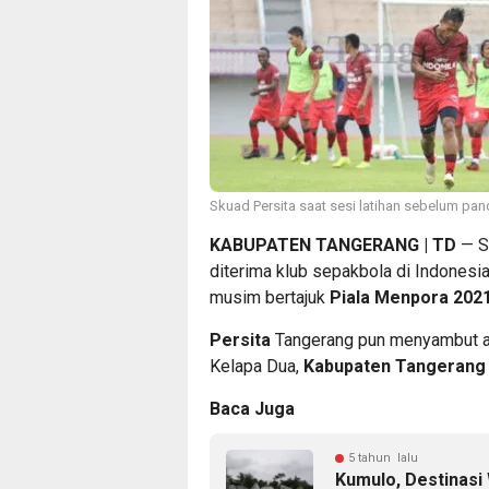
Skuad Persita saat sesi latihan sebelum pan
KABUPATEN TANGERANG | TD
— Se
diterima klub sepakbola di Indonesia
musim bertajuk
Piala Menpora 202
Persita
Tangerang pun menyambut an
Kelapa Dua,
Kabupaten Tangerang
Baca Juga
5 tahun lalu
Kumulo, Destinasi 