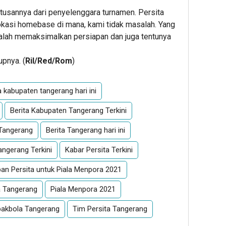
utusannya dari penyelenggara turnamen. Persita
okasi homebase di mana, kami tidak masalah. Yang
dalah memaksimalkan persiapan dan juga tentunya
upnya. (
Ril/Red/Rom
)
a kabupaten tangerang hari ini
Berita Kabupaten Tangerang Terkini
 Tangerang
Berita Tangerang hari ini
angerang Terkini
Kabar Persita Terkini
pan Persita untuk Piala Menpora 2021
a Tangerang
Piala Menpora 2021
akbola Tangerang
Tim Persita Tangerang