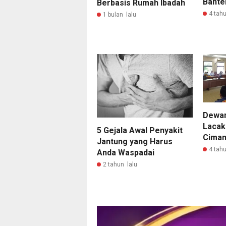
Bante
Berbasis Rumah Ibadah
4 tahu
1 bulan lalu
Dewan
Lacak
5 Gejala Awal Penyakit
Ciman
Jantung yang Harus
4 tahu
Anda Waspadai
2 tahun lalu