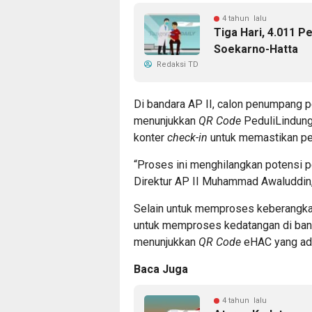
4 tahun lalu
Tiga Hari, 4.011 
Soekarno-Hatta
Redaksi TD
Di bandara AP II, calon penumpang
menunjukkan
QR Code
PeduliLindung
konter
check-in
untuk memastikan pe
“Proses ini menghilangkan potensi 
Direktur AP II Muhammad Awaluddin
Selain untuk memproses keberangkat
untuk memproses kedatangan di ban
menunjukkan
QR Code
eHAC yang ada 
Baca Juga
4 tahun lalu