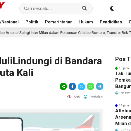
/Nasional
Politik
Pemerintahan
Hukum
Pendidikan
G
 dalam Perburuan Cristian Romero, Transfer Bek Tottenham Memanas
1
liLindungi di Bandara
Pos T
10 jam 
uta Kali
Tak Tu
Pemka
Bangun
Warga 
Nazwa
685
Redaksi
Akibat 
14 jam 
Atleti
Arsenal
Milan 
Cristi
Redaks