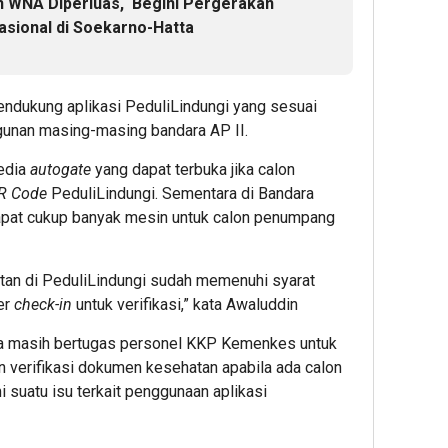
n WNA Diperluas, Begini Pergerakan
sional di Soekarno-Hatta
endukung aplikasi PeduliLindungi yang sesuai
gunan masing-masing bandara AP II.
edia
autogate
yang dapat terbuka jika calon
R Code
PeduliLindungi. Sementara di Bandara
apat cukup banyak mesin untuk calon penumpang
an di PeduliLindungi sudah memenuhi syarat
er
check-in
untuk verifikasi,” kata Awaluddin
ga masih bertugas personel KKP Kemenkes untuk
 verifikasi dokumen kesehatan apabila ada calon
uatu isu terkait penggunaan aplikasi