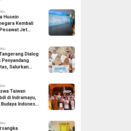
er Bek Tottenham
as
lalu
a Husein
negara Kembali
 Pesawat Jet
14 Agustus 2026,
 Indonesia Buka
andung-Denpasar
lalu
 Tangerang Dialog
 Penyandang
itas, Salurkan
n dan Tampung
si
lalu
swa Taiwan
di di Indramayu,
r Budaya Indonesia
ukasi Pekerja
lalu
rsangka