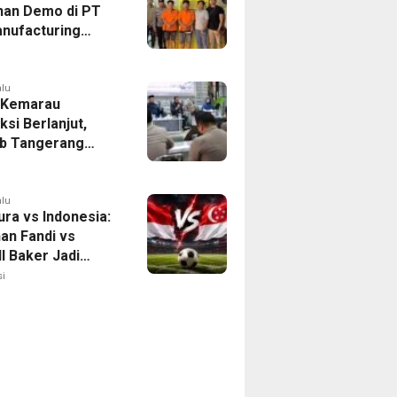
han Demo di PT
nufacturing
ia Ditahan, Polda
 Ungkap Motif
tan Pengelolaan
alu
 Kemarau
ksi Berlanjut,
b Tangerang
n Langkah
asi Krisis Air
alu
ura vs Indonesia:
han Fandi vs
l Baker Jadi
 di Piala AFF
i