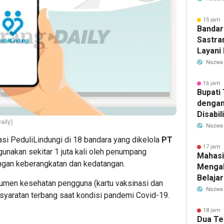
Transf
Meman
15 jam 
Bandar
Sastra
Layani
Mulai 
Nazwa
Garuda
Rute B
16 jam 
Bupati
dengan
Disabil
aily)
Bantua
Nazwa
Aspira
i PeduliLindungi di 18 bandara yang dikelola
PT
17 jam 
unakan sekitar 1 juta kali oleh penumpang
Mahasi
gan keberangkatan dan kedatangan.
Mengab
Belaja
umen kesehatan pengguna (kartu vaksinasi dan
dan Ed
Nazwa
rsyaratan terbang saat kondisi pandemi Covid-19.
Migran
18 jam 
Dua Te