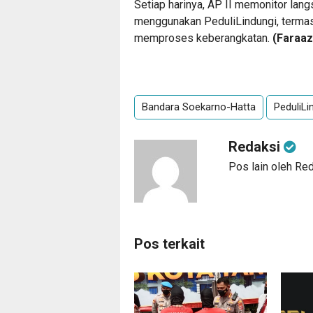
Setiap harinya, AP II memonitor la
menggunakan PeduliLindungi, termasuk
memproses keberangkatan.
(Faraa
Bandara Soekarno-Hatta
PeduliLi
Redaksi
Pos lain oleh Re
Pos terkait