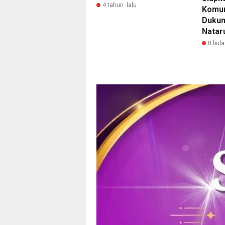
4 tahun lalu
Komun
Duku
Natar
8 bula