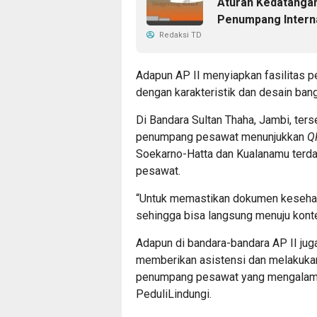
Aturan Kedatanga
Penumpang Interna
Redaksi TD
Adapun AP II menyiapkan fasilitas p
dengan karakteristik dan desain ban
Di Bandara Sultan Thaha, Jambi, ters
penumpang pesawat menunjukkan
Q
Soekarno-Hatta dan Kualanamu terd
pesawat.
“Untuk memastikan dokumen kesehat
sehingga bisa langsung menuju kont
Adapun di bandara-bandara AP II ju
memberikan asistensi dan melakukan
penumpang pesawat yang mengalami s
PeduliLindungi.