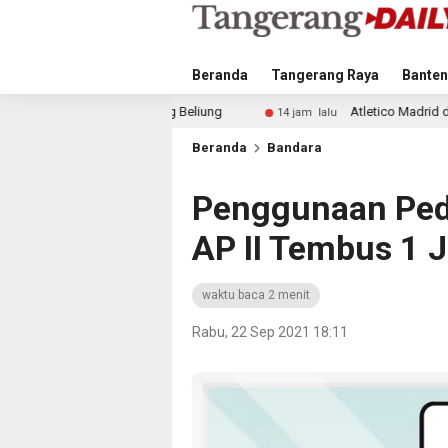
Beranda
Tangerang Raya
Banten
Beliung
Atletico Madrid dan Arsenal Saingi Inter Milan
14 jam lalu
Beranda
Bandara
Penggunaan Pedu
AP II Tembus 1 J
waktu baca 2 menit
Rabu, 22 Sep 2021 18:11