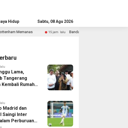
aya Hidup
Advertorial
Sabtu, 08 Agu 2026
Bandara Husein Sastranegara Kembali Layani Pesawat Jet Mulai 
5 jam lalu
erbaru
lalu
nggu Lama,
b Tangerang
 Kembali Rumah
yang Roboh
Puting Beliung
lalu
co Madrid dan
 Saingi Inter
dalam Perburuan
an Romero,
i