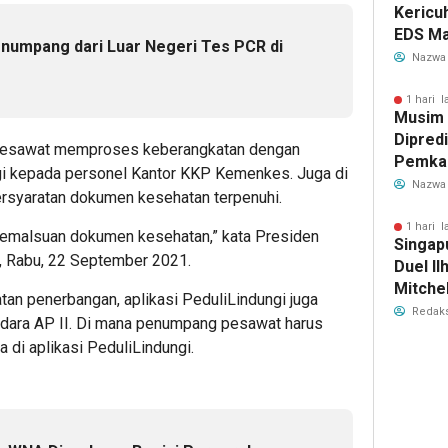
Kericu
EDS Ma
Penumpang dari Luar Negeri Tes PCR di
Indones
Nazwa
Banten
Perebu
1 hari l
Musim
Limbah
Dipredi
 pesawat memproses keberangkatan dengan
Pemka
i kepada personel Kantor KKP Kemenkes. Juga di
Siapka
Nazwa
rsyaratan dokumen kesehatan terpenuhi.
Antisip
Bersih
1 hari l
pemalsuan dokumen kesehatan,” kata Presiden
Singap
, Rabu, 22 September 2021.
Duel Il
Mitchel
an penerbangan, aplikasi PeduliLindungi juga
Sorotan
Redaks
dara AP II. Di mana penumpang pesawat harus
2026
di aplikasi PeduliLindungi.