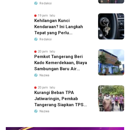
PPAS 2026
Redaksi
19 jam lalu
Kehilangan Kunci
Kendaraan? Ini Langkah
Tepat yang Perlu
Dilakukan
Redaksi
20 jam lalu
Pemkot Tangerang Beri
Kado Kemerdekaan, Biaya
Sambungan Baru Air
Bersih Dipangkas Jadi
Nazwa
Rp237 Ribu
20 jam lalu
Kurangi Beban TPA
Jatiwaringin, Pemkab
Tangerang Siapkan TPS3R
Baru di Tigaraksa
Nazwa