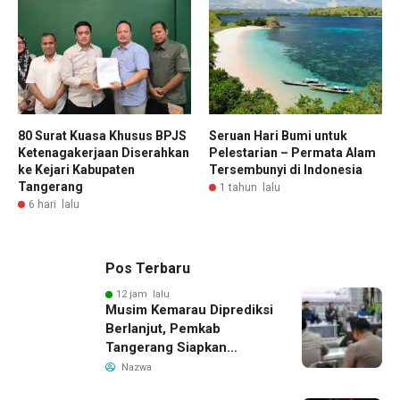
80 Surat Kuasa Khusus BPJS
Seruan Hari Bumi untuk
Ketenagakerjaan Diserahkan
Pelestarian – Permata Alam
ke Kejari Kabupaten
Tersembunyi di Indonesia
Tangerang
1 tahun lalu
6 hari lalu
Pos Terbaru
12 jam lalu
Musim Kemarau Diprediksi
Berlanjut, Pemkab
Tangerang Siapkan
Langkah Antisipasi Krisis
Nazwa
Air Bersih