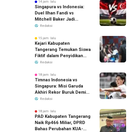
14 jam lalu
Singapura vs Indonesia:
Duel Ilhan Fandi vs
Mitchell Baker Jadi
Sorotan di Piala AFF 2026
Redaksi
15 jam lalu
Kejari Kabupaten
Tangerang Temukan Siswa
Fiktif dalam Penyidikan
Dana BOP PKBM
Redaksi
18 jam lalu
Timnas Indonesia vs
Singapura: Misi Garuda
Akhiri Rekor Buruk Demi
Tiket Semifinal Piala AFF
Redaksi
2026
18 jam lalu
PAD Kabupaten Tangerang
Naik Rp466 Miliar, DPRD
Bahas Perubahan KUA-