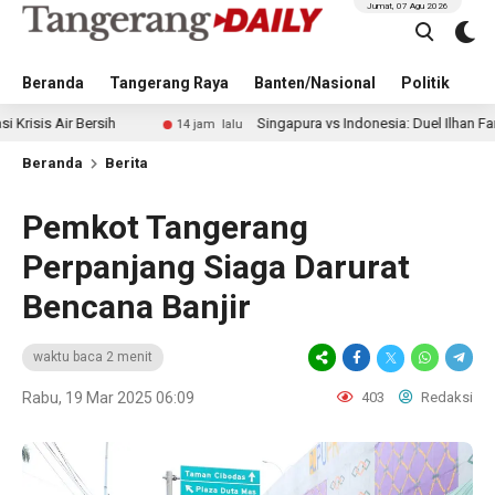
Jumat, 07 Agu 2026
Beranda
Tangerang Raya
Banten/Nasional
Politik
Pe
 Bersih
Singapura vs Indonesia: Duel Ilhan Fandi vs Mitch
14 jam lalu
Beranda
Berita
Pemkot Tangerang
Perpanjang Siaga Darurat
Bencana Banjir
waktu baca 2 menit
Rabu, 19 Mar 2025 06:09
403
Redaksi