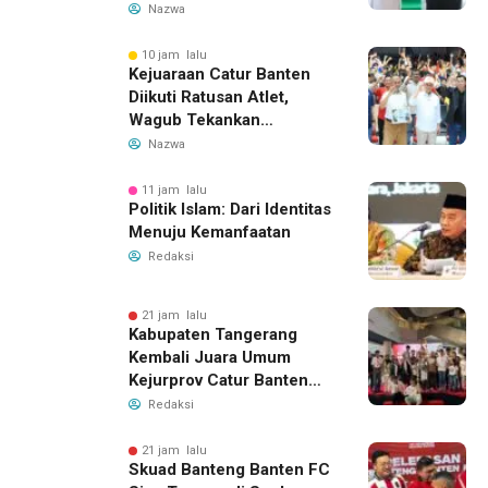
Hoaks
Nazwa
10 jam lalu
Kejuaraan Catur Banten
Diikuti Ratusan Atlet,
Wagub Tekankan
Pembinaan Dini
Nazwa
11 jam lalu
Politik Islam: Dari Identitas
Menuju Kemanfaatan
Redaksi
21 jam lalu
Kabupaten Tangerang
Kembali Juara Umum
Kejurprov Catur Banten
2026, Raih 24 Medali
Redaksi
21 jam lalu
Skuad Banteng Banten FC