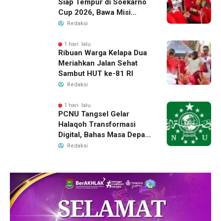
Siap Tempur di Soekarno
Cup 2026, Bawa Misi
Harumkan Nama Banten
Redaksi
1 hari lalu
Ribuan Warga Kelapa Dua
Meriahkan Jalan Sehat
Sambut HUT ke-81 RI
Redaksi
1 hari lalu
PCNU Tangsel Gelar
Halaqoh Transformasi
Digital, Bahas Masa Depan
NU di Era Disrupsi
Redaksi