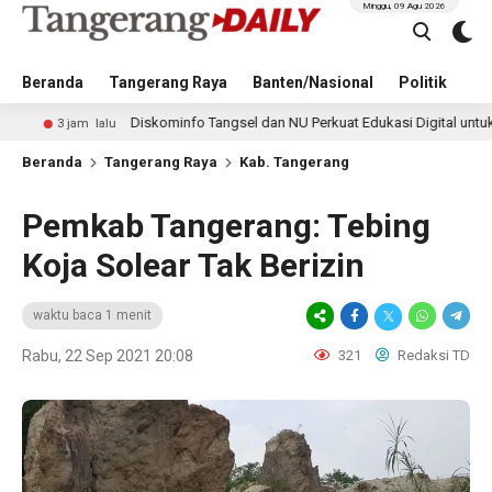
Minggu, 09 Agu 2026
Beranda
Tangerang Raya
Banten/Nasional
Politik
Pe
Diskominfo Tangsel dan NU Perkuat Edukasi Digital untuk Tangkal
 jam lalu
Beranda
Tangerang Raya
Kab. Tangerang
Pemkab Tangerang: Tebing
Koja Solear Tak Berizin
waktu baca 1 menit
Rabu, 22 Sep 2021 20:08
321
Redaksi TD