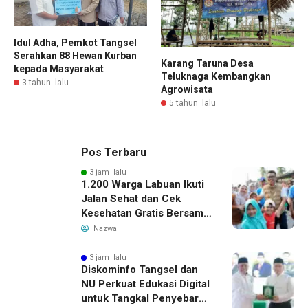
Idul Adha, Pemkot Tangsel
Serahkan 88 Hewan Kurban
Karang Taruna Desa
kepada Masyarakat
Teluknaga Kembangkan
3 tahun lalu
Agrowisata
5 tahun lalu
Pos Terbaru
3 jam lalu
1.200 Warga Labuan Ikuti
Jalan Sehat dan Cek
Kesehatan Gratis Bersama
Gubernur Banten
Nazwa
3 jam lalu
Diskominfo Tangsel dan
NU Perkuat Edukasi Digital
untuk Tangkal Penyebaran