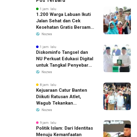
Pos Terbaru
1 jam lalu
1.200 Warga Labuan Ikuti
Jalan Sehat dan Cek
Kesehatan Gratis Bersama
Gubernur Banten
Nazwa
1 jam lalu
Diskominfo Tangsel dan
NU Perkuat Edukasi Digital
untuk Tangkal Penyebaran
Hoaks
Nazwa
8 jam lalu
Kejuaraan Catur Banten
Diikuti Ratusan Atlet,
Wagub Tekankan
Pembinaan Dini
Nazwa
9 jam lalu
Politik Islam: Dari Identitas
Menuju Kemanfaatan