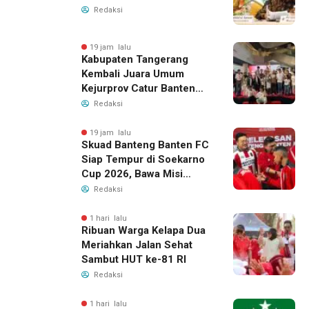
Redaksi
19 jam lalu
Kabupaten Tangerang
Kembali Juara Umum
Kejurprov Catur Banten
2026, Raih 24 Medali
Redaksi
19 jam lalu
Skuad Banteng Banten FC
Siap Tempur di Soekarno
Cup 2026, Bawa Misi
Harumkan Nama Banten
Redaksi
1 hari lalu
Ribuan Warga Kelapa Dua
Meriahkan Jalan Sehat
Sambut HUT ke-81 RI
Redaksi
1 hari lalu