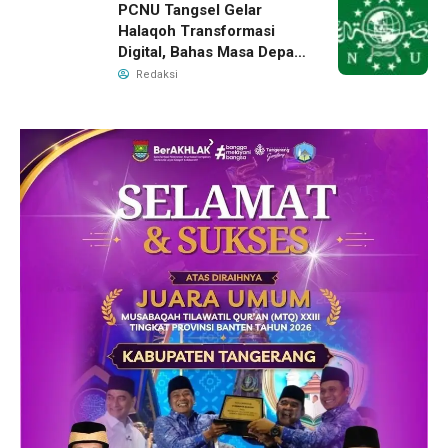
PCNU Tangsel Gelar
Halaqoh Transformasi
Digital, Bahas Masa Depan
NU di Era Disrupsi
Redaksi