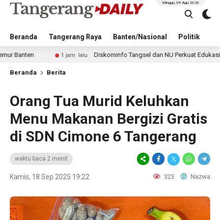
Minggu, 09 Agu 2026
Beranda
Tangerang Raya
Banten/Nasional
Politik
Pe
n
Diskominfo Tangsel dan NU Perkuat Edukasi Digital un
1 jam lalu
Beranda
Berita
Orang Tua Murid Keluhkan
Menu Makanan Bergizi Gratis
di SDN Cimone 6 Tangerang
waktu baca 2 menit
Kamis, 18 Sep 2025 19:22
323
Nazwa