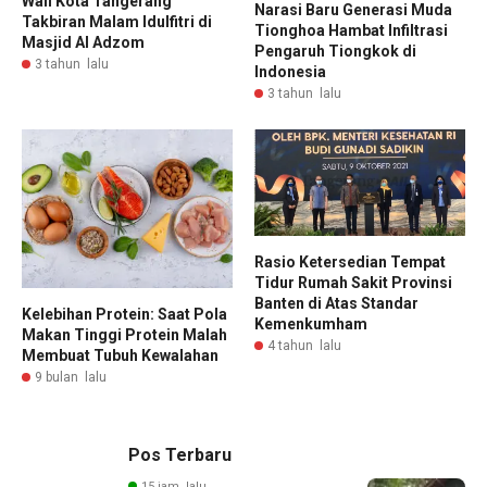
Wali Kota Tangerang
Narasi Baru Generasi Muda
Takbiran Malam Idulfitri di
Tionghoa Hambat Infiltrasi
Masjid Al Adzom
Pengaruh Tiongkok di
3 tahun lalu
Indonesia
3 tahun lalu
Rasio Ketersedian Tempat
Tidur Rumah Sakit Provinsi
Banten di Atas Standar
Kelebihan Protein: Saat Pola
Kemenkumham
Makan Tinggi Protein Malah
4 tahun lalu
Membuat Tubuh Kewalahan
9 bulan lalu
Pos Terbaru
15 jam lalu