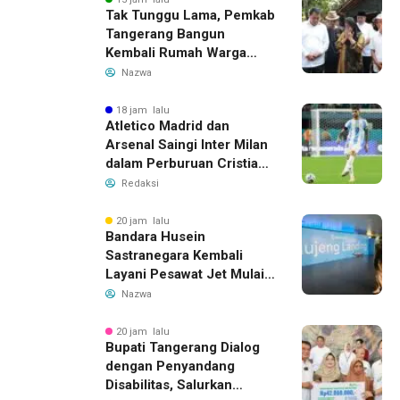
Tak Tunggu Lama, Pemkab
Tangerang Bangun
Kembali Rumah Warga
yang Roboh Akibat Puting
Nazwa
Beliung
18 jam lalu
Atletico Madrid dan
Arsenal Saingi Inter Milan
dalam Perburuan Cristian
Romero, Transfer Bek
Redaksi
Tottenham Memanas
20 jam lalu
Bandara Husein
Sastranegara Kembali
Layani Pesawat Jet Mulai
14 Agustus 2026, Garuda
Nazwa
Indonesia Buka Rute
Bandung-Denpasar
20 jam lalu
Bupati Tangerang Dialog
dengan Penyandang
Disabilitas, Salurkan