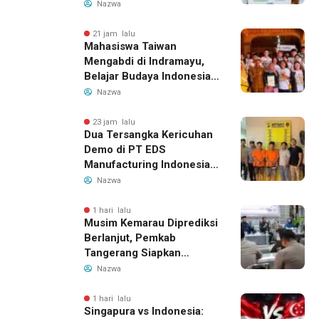
Bantuan dan Tampung
Nazwa
Aspirasi
21 jam lalu
Mahasiswa Taiwan
Mengabdi di Indramayu,
Belajar Budaya Indonesia
dan Edukasi Pekerja
Nazwa
Migran
23 jam lalu
Dua Tersangka Kericuhan
Demo di PT EDS
Manufacturing Indonesia
Ditahan, Polda Banten
Nazwa
Ungkap Motif Perebutan
Pengelolaan Limbah
1 hari lalu
Musim Kemarau Diprediksi
Berlanjut, Pemkab
Tangerang Siapkan
Langkah Antisipasi Krisis
Nazwa
Air Bersih
1 hari lalu
Singapura vs Indonesia: