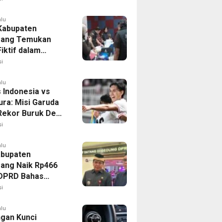
alu
 Kabupaten
rang Temukan
iktif dalam
ikan Dana BOP
i
alu
 Indonesia vs
ura: Misi Garuda
 Rekor Buruk Demi
emifinal Piala AFF
i
alu
bupaten
ang Naik Rp466
, DPRD Bahas
ahan KUA-PPAS
i
alu
ngan Kunci