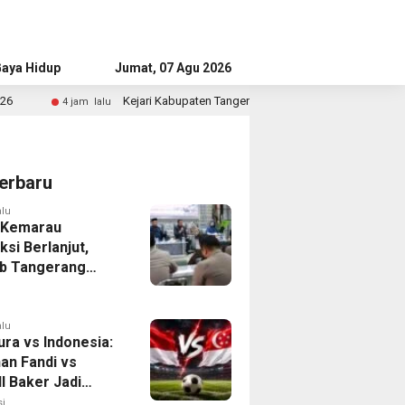
aya Hidup
Advertorial
Jumat, 07 Agu 2026
ri Kabupaten Tangerang Temukan Siswa Fiktif dalam Penyidikan Dana BOP P
erbaru
alu
 Kemarau
ksi Berlanjut,
b Tangerang
n Langkah
asi Krisis Air
alu
ura vs Indonesia:
han Fandi vs
l Baker Jadi
 di Piala AFF
i