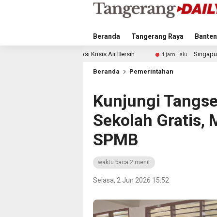
Beranda
Tangerang Raya
Banten
si Krisis Air Bersih
Singapura vs Indonesia: Duel Ilhan F
4 jam lalu
Beranda
Pemerintahan
Kunjungi Tangse
Sekolah Gratis, 
SPMB
waktu baca 2 menit
Selasa, 2 Jun 2026 15:52