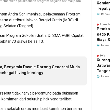
k memastikan pelaksanaan program berjalan optimal pada
Kendar
Tepat 
Dilaku
nten Andra Soni meninjau pelaksanaan Program
Redaks
erta distribusi Makan Bergizi Gratis (MBG) di
9 jam l
g Selatan (Tangsel).
Pemkot
Kado K
aan Program Sekolah Gratis Di SMA PGRI Ciputat
Biaya 
sekitar 70 siswa kelas 10.
Air Be
Nazwa
Jadi R
10 jam 
Kurang
Jatiwa
ila, Benyamin Davnie Dorong Generasi Muda
Tanger
sebagai Living Ideology
TPS3R 
Nazwa
ersebut tidak hanya bergantung pada dukungan
komitmen dari seluruh pihak yang terlibat.
gram sekolah gratis membuat komitmen bersama.