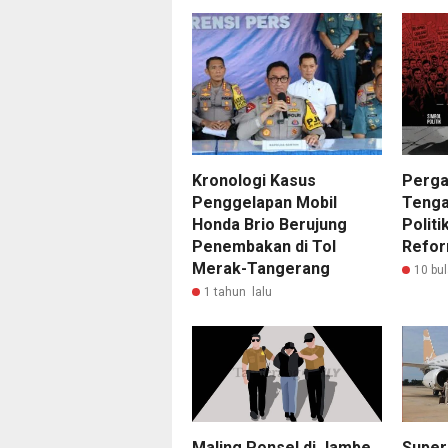
Kronologi Kasus
Perga
Penggelapan Mobil
Tenga
Honda Brio Berujung
Polit
Penembakan di Tol
Refor
Merak-Tangerang
10 bul
1 tahun lalu
Maling Ponsel di Jambe
Super