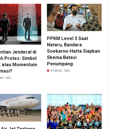
PPKM Level 3 Saat
Nataru, Bandara
Soekarno-Hatta Siapkan
ntian Jenderal di
Skema Batasi
h Protes: Simbol
Penumpang
ik atau Momentum
masi?
4 tahun lalu
an lalu
 Air Jet Terbang