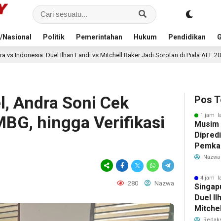
/Nasional
Politik
Pemerintahan
Hukum
Pendidikan
G
andi vs Mitchell Baker Jadi Sorotan di Piala AFF 2026
Keja
4 jam lalu
l, Andra Soni Cek
Pos T
1 jam l
MBG, hingga Verifikasi
Musim
Dipredi
Pemka
Siapka
Nazwa
Antisip
Bersih
4 jam l
280
Nazwa
Singap
Duel Il
Mitchel
Sorotan
Redaks