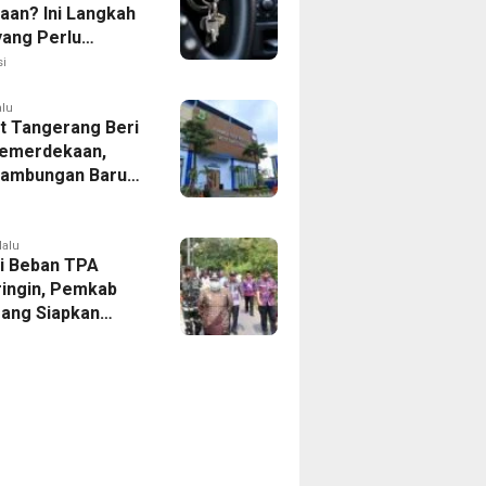
aan? Ini Langkah
yang Perlu
kan
i
alu
 Tangerang Beri
emerdekaan,
Sambungan Baru
rsih Dipangkas
p237 Ribu
lalu
i Beban TPA
ringin, Pemkab
ang Siapkan
Baru di Tigaraksa