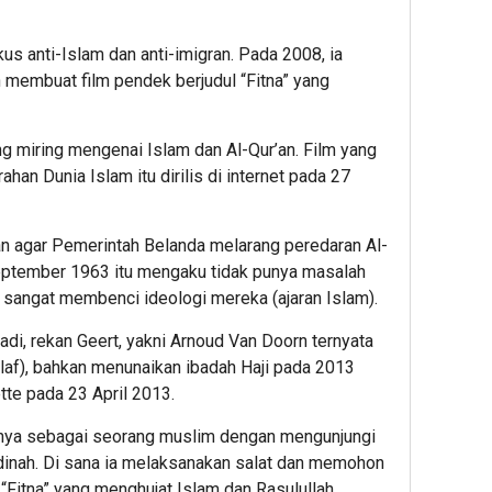
kus anti-Islam dan anti-imigran. Pada 2008, ia
 membuat film pendek berjudul “Fitna” yang
ng miring mengenai Islam dan Al-Qur’an. Film yang
n Dunia Islam itu dirilis di internet pada 27
an agar Pemerintah Belanda melarang peredaran Al-
 September 1963 itu mengaku tidak punya masalah
a sangat membenci ideologi mereka (ajaran Islam).
jadi, rekan Geert, yakni Arnoud Van Doorn ternyata
af), bahkan menunaikan ibadah Haji pada 2013
te pada 23 April 2013.
hnya sebagai seorang muslim dengan mengunjungi
ah. Di sana ia melaksanakan salat dan memohon
 “Fitna” yang menghujat Islam dan Rasulullah.