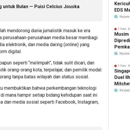
Kericu
untuk Bulan — Puisi Celcius Jouska
EDS Ma
Indones
Nazwa
Banten
Perebu
1 hari l
lah mendorong dunia jurnalistik masuk ke era
Musim
Limbah
ana perusahaan-perusahaan media besar membagi
Dipredi
ia elektronik, dan media daring (online) yang
Pemka
rm digital.
Siapka
Nazwa
Antisip
apun seperti “melimpah”, tidak sulit dicari, dan
Bersih
1 hari l
ilik orang-orang kota, terpelajar, dan pemilik modal.
Singap
orang tanpa batas wilayah dan status sosial.
Duel Il
Mitchel
 itu membuktikan bahwa perkembangan teknologi
Sorotan
Redaks
 di mana hampir setiap bidang kehidupan saat ini
2026
a dan media sosial seperti Facebook, Instagram,