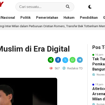
/Nasional
Politik
Pemerintahan
Hukum
Pendidikan
G
lam Perburuan Cristian Romero, Transfer Bek Tottenham Memanas
21 ja
uslim di Era Digital
Pos T
16 jam 
Tak Tu
Pemka
567
Redaksi TD
Bangun
Warga 
Nazwa
Akibat 
19 jam 
Atleti
Arsenal
Milan 
Cristi
Redaks