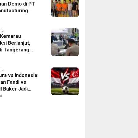
han Demo di PT
nufacturing
ia Ditahan, Polda
 Ungkap Motif
tan Pengelolaan
alu
 Kemarau
ksi Berlanjut,
b Tangerang
n Langkah
asi Krisis Air
alu
ura vs Indonesia:
han Fandi vs
l Baker Jadi
 di Piala AFF
i