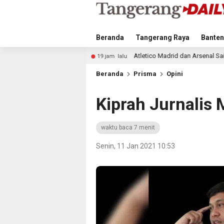
Beranda
Tangerang Raya
Banten
iung
Atletico Madrid dan Arsenal Saingi Inter Milan da
19 jam lalu
Beranda
Prisma
Opini
Kiprah Jurnalis M
waktu baca 7 menit
Senin, 11 Jan 2021 10:53