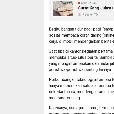
5 tahun lalu
Surat Kang Juhra 
Redaksi TD
Begitu bangun tidur pagi-pagi, “sar
sosial, membaca koran daring (online
kerja, di mobil mendengarkan berita-
Saat tiba di kantor, kegiatan perta
membuka situs-situs berita. Sambil
yang menginformasikan dari mulai jal
peristiwa-peristiwa penting lainnya.
Perkembangan teknologi informasi te
hanya memerlukan satu alat berupa te
sekedar bicara, mendengar radio, me
mentransfer uang.
Karenanya, dunia jurnalisme, termas
pergeseran secara mendasar serta me