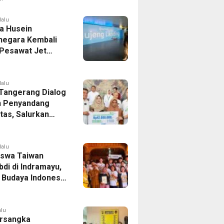
er Bek Tottenham
as
lalu
a Husein
negara Kembali
 Pesawat Jet
14 Agustus 2026,
 Indonesia Buka
andung-Denpasar
lalu
 Tangerang Dialog
 Penyandang
itas, Salurkan
n dan Tampung
si
lalu
swa Taiwan
di di Indramayu,
r Budaya Indonesia
ukasi Pekerja
alu
rsangka