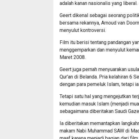
adalah kanan nasionalis yang liberal.
Geert dikenal sebagai seorang politi
bersama rekannya, Arnoud van Doorn
menyulut kontroversi.
Film itu berisi tentang pandangan ya
menggemparkan dan menyulut kemaraha
Maret 2008.
Geert juga pernah menyuarakan usul
Qur’an di Belanda. Pria kelahiran 6
dengan para pemeluk Islam, tetapi i
Tetapi satu hal yang mengejutkan ter
kemudian masuk Islam (menjadi mual
sebagaimana diberitakan Saudi Gazet
Ia diberitakan memantapkan langka
makam Nabi Muhammad SAW di Madin
maaf karena menjadi bagian dari film