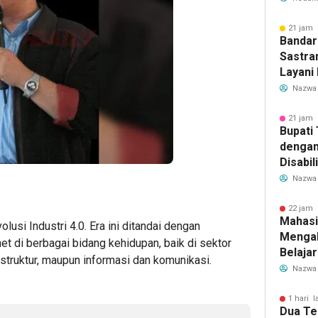
Transf
Meman
21 jam 
Bandar
Sastra
Layani
Mulai 
Nazwa
Garuda
Rute B
21 jam 
Bupati
dengan
Disabil
Bantua
Nazwa
Aspira
22 jam 
Mahasi
lusi Industri 4.0. Era ini ditandai dengan
Mengab
net di berbagai bidang kehidupan, baik di sektor
Belaja
astruktur, maupun informasi dan komunikasi.
dan Ed
Nazwa
Migran
1 hari l
Dua Te