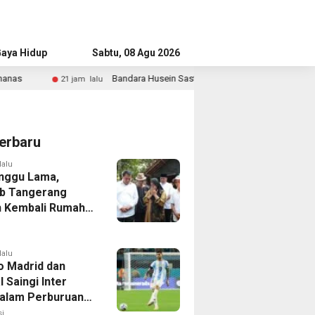
aya Hidup
Advertorial
Sabtu, 08 Agu 2026
Bandara Husein Sastranegara Kembali Layani Pesawat Jet Mulai 14 A
m lalu
erbaru
lalu
nggu Lama,
b Tangerang
 Kembali Rumah
yang Roboh
Puting Beliung
lalu
co Madrid dan
 Saingi Inter
dalam Perburuan
an Romero,
i