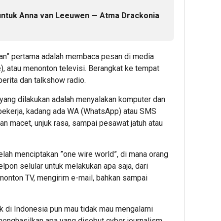
untuk Anna van Leeuwen — Atma Drackonia
apan” pertama adalah membaca pesan di media
), atau menonton televisi. Berangkat ke tempat
berita dan talkshow radio.
ma yang dilakukan adalah menyalakan komputer dan
 bekerja, kadang ada WA (WhatsApp) atau SMS
an macet, unjuk rasa, sampai pesawat jatuh atau
lah menciptakan ”one wire world”, di mana orang
lpon selular untuk melakukan apa saja, dari
nonton TV, mengirim e-mail, bahkan sampai
uk di Indonesia pun mau tidak mau mengalami
nghasilkan apa yang disebut cyber journalism ,