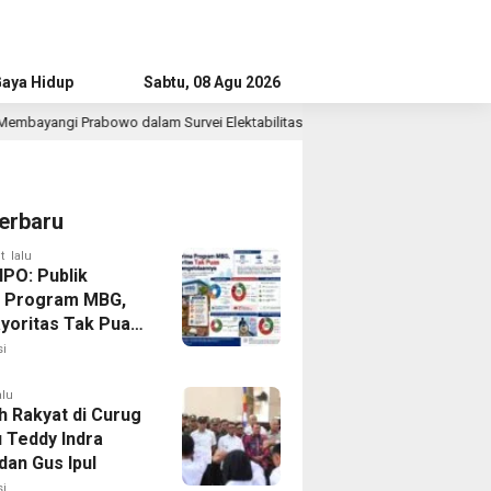
aya Hidup
Advertorial
Sabtu, 08 Agu 2026
Survei Elektabilitas Capres IPO
Ayahku, Panutanku: Me
2 jam lalu
erbaru
t lalu
IPO: Publik
 Program MBG,
ayoritas Tak Puas
 Pengelolaannya
i
alu
h Rakyat di Curug
u Teddy Indra
dan Gus Ipul
i