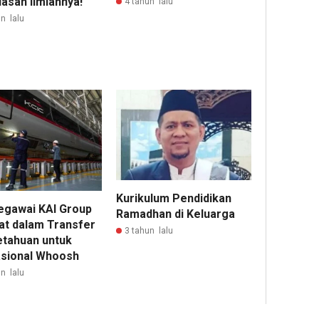
asan Ilmiahnya!
4 tahun lalu
n lalu
Kurikulum Pendidikan
egawai KAI Group
Ramadhan di Keluarga
bat dalam Transfer
3 tahun lalu
tahuan untuk
sional Whoosh
n lalu