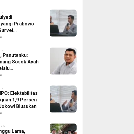
alu
ulyadi
yangi Prabowo
Survei
ilitas Capres IPO
i
alu
, Panutanku:
nang Sosok Ayah
elalu
rsamaiku
i
alu
IPO: Elektabilitas
agnan 1,9 Persen
Jokowi Blusukan
i
lalu
nggu Lama,