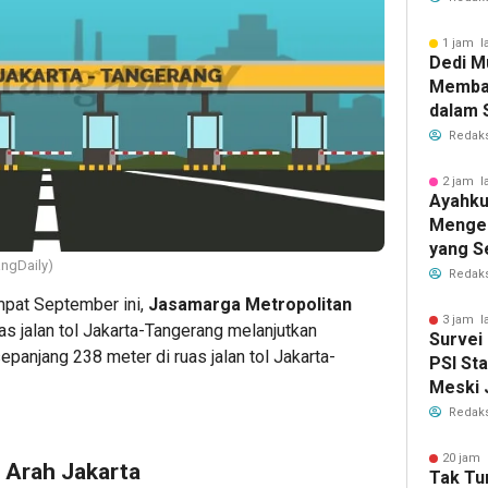
1 jam l
Dedi M
Memba
dalam 
Elektab
Redaks
2 jam l
Ayahku
Menge
yang S
angDaily)
Membe
Redaks
pat September ini,
Jasamarga Metropolitan
3 jam l
s jalan tol Jakarta-Tangerang melanjutkan
Survei 
panjang 238 meter di ruas jalan tol Jakarta-
PSI St
Meski 
Redaks
20 jam 
 Arah Jakarta
Tak Tu