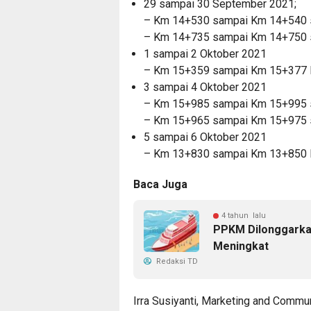
29 sampai 30 September 2021;
– Km 14+530 sampai Km 14+540 s
– Km 14+735 sampai Km 14+750 se
1 sampai 2 Oktober 2021
– Km 15+359 sampai Km 15+377 la
3 sampai 4 Oktober 2021
– Km 15+985 sampai Km 15+995 s
– Km 15+965 sampai Km 15+975 se
5 sampai 6 Oktober 2021
– Km 13+830 sampai Km 13+850 la
Baca Juga
4 tahun lalu
PPKM Dilonggarka
Meningkat
Redaksi TD
Irra Susiyanti, Marketing and Comm