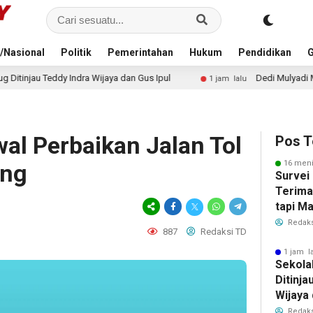
/Nasional
Politik
Pemerintahan
Hukum
Pendidikan
G
aya dan Gus Ipul
Dedi Mulyadi Membayangi Prabowo dalam 
1 jam lalu
wal Perbaikan Jalan Tol
Pos T
16 meni
ang
Survei 
Terima
tapi M
dengan
Redaks
887
Redaksi TD
1 jam l
Sekola
Ditinja
Wijaya 
Redaks