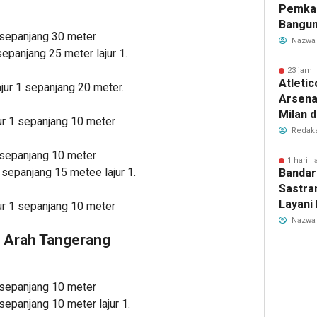
Pemka
Bangun
epanjang 30 meter
Warga 
Nazwa
anjang 25 meter lajur 1.
Akibat 
23 jam 
Atleti
ur 1 sepanjang 20 meter.
Arsenal
Milan 
r 1 sepanjang 10 meter
Cristi
Redaks
Transf
epanjang 10 meter
Meman
1 hari l
panjang 15 metee lajur 1.
Bandar
Sastra
Layani
r 1 sepanjang 10 meter
Mulai 
Nazwa
Garuda
g Arah Tangerang
Rute B
epanjang 10 meter
panjang 10 meter lajur 1.