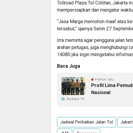
Tollroad Plaza Tol Cililitan, Jakart
mempersiapkan dan mengatur waktu p
“Jasa Marga memohon maaf atas ket
tersebut,” ujarnya Senin 27 Septemb
Irra meminta agar pengguna jalan te
arahan petugas, juga menghubungi c
14080 jika ingin mengetahui informasi 
Baca Juga
4 tahun lalu
Profil Lima Pemud
Nasional
Redaksi TD
Jadwal Perbaikan Jalan Tol
Jakart