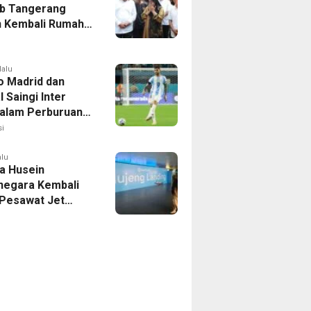
b Tangerang
 Kembali Rumah
yang Roboh
Puting Beliung
lalu
co Madrid dan
 Saingi Inter
dalam Perburuan
an Romero,
i
er Bek Tottenham
as
alu
a Husein
negara Kembali
 Pesawat Jet
14 Agustus 2026,
 Indonesia Buka
andung-Denpasar