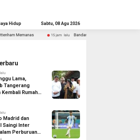
aya Hidup
Advertorial
Sabtu, 08 Agu 2026
Bandara Husein Sastranegara Kembali Layani Pesawat Je
15 jam lalu
erbaru
lalu
nggu Lama,
b Tangerang
 Kembali Rumah
yang Roboh
Puting Beliung
lalu
co Madrid dan
 Saingi Inter
dalam Perburuan
an Romero,
i