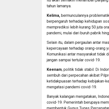
itu akan semakin menambah panjang d
tahun lamanya.
Kelima,
bermunculannya problematika
berpengaruh terhadap kehidupan so
memprediksi lebih kurang 50 juta or
pandemi, mulai dari buruh pabrik hi
Selain itu, dalam pergaulan antar mas
kepercayaan terhadap orang-orang yan
Komunikasi antar masyarakat tidak d
jangan sampai tertular covid-19.
Keenam
, politik tidak stabil. Di I
sembuh dari perpecahan akibat Pilpres
ketidakpuasan terhadap kebijakan-ke
mengatasi pandemi covid-19.
Banyak kalangan mengatakan, Indon
covid-19. Pemerintah berupaya mempe
membentuk Gugus Tugas Percepatan 