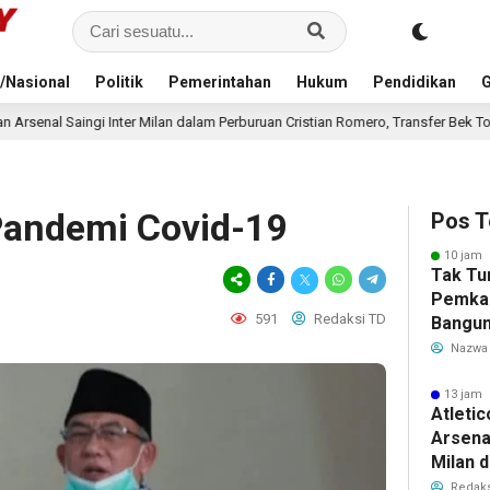
/Nasional
Politik
Pemerintahan
Hukum
Pendidikan
G
ter Milan dalam Perburuan Cristian Romero, Transfer Bek Tottenham Memanas
Pandemi Covid-19
Pos T
10 jam 
Tak Tu
Pemka
591
Redaksi TD
Bangun
Warga 
Nazwa
Akibat 
13 jam 
Atleti
Arsenal
Milan 
Cristi
Redaks