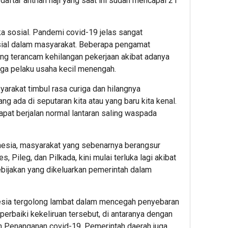
aftar antrian haji yang saat ini sudah mencapai 21
 sosial. Pandemi covid-19 jelas sangat
sial dalam masyarakat. Beberapa pengamat
ang terancam kehilangan pekerjaan akibat adanya
ngga pelaku usaha kecil menengah.
yarakat timbul rasa curiga dan hilangnya
g ada di seputaran kita atau yang baru kita kenal.
apat berjalan normal lantaran saling waspada
ndonesia, masyarakat yang sebenarnya berangsur
, Pileg, dan Pilkada, kini mulai terluka lagi akibat
bijakan yang dikeluarkan pemerintah dalam
esia tergolong lambat dalam mencegah penyebaran
rbaiki kekeliruan tersebut, di antaranya dengan
Penanganan covid-19. Pemerintah daerah juga