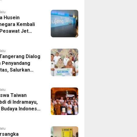
er Bek Tottenham
as
lalu
a Husein
negara Kembali
 Pesawat Jet
14 Agustus 2026,
 Indonesia Buka
andung-Denpasar
lalu
 Tangerang Dialog
 Penyandang
itas, Salurkan
n dan Tampung
si
lalu
swa Taiwan
di di Indramayu,
r Budaya Indonesia
ukasi Pekerja
lalu
rsangka