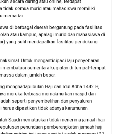
kan secara daring atau online, terdapat
ena tidak semua murid atau mahasiswa memiliki
tau memadai.
swa di berbagai daerah bergantung pada fasilitas
olah atau kampus, apalagi murid dan mahasiswa di
uar) yang sulit mendapatkan fasilitas pendukung
maksimal. Untuk mengantisipasi laju penyebaran
n membatasi sementara kegiatan di tempat-tempat
massa dalam jumlah besar.
ng menghadapi bulan Haji dan Idul Adha 1442 H,
salnya mereka terbiasa memakmurkan masjid dan
badah seperti penyembelihan dan penyaluran
 harus dipastikan tidak adanya kerumunan.
ntah Saudi memutuskan tidak menerima jamaah haji
, keputusan penundaan pemberangkatan jamaah haji