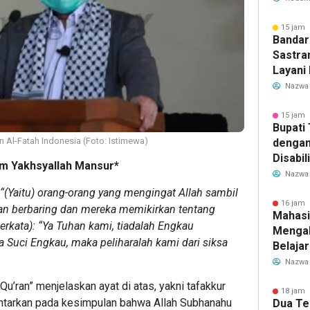
Transf
Meman
15 jam 
Bandar
Sastra
Layani
Mulai 
Nazwa
Garuda
Rute B
15 jam 
Bupati
 Al-Fatah Indonesia (Foto: Istimewa)
dengan
Disabil
m Yakhsyallah Mansur*
Bantua
Nazwa
Aspira
“(Yaitu) orang-orang yang mengingat Allah sambil
16 jam 
aan berbaring dan mereka memikirkan tentang
Mahasi
erkata): “Ya Tuhan kami, tiadalah Engkau
Mengab
a Suci Engkau, maka peliharalah kami dari siksa
Belaja
dan Ed
Nazwa
Migran
 Qu’ran” menjelaskan ayat di atas, yakni tafakkur
18 jam 
antarkan pada kesimpulan bahwa Allah Subhanahu
Dua Te