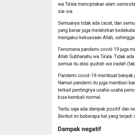
wa Ta’ala menciptakan alam semesta
sia-sia.
Semuanya tidak ada cacat, dan semu
yang benar juga melahirkan kedekat
mengakui kekuasaan Allah, sehingg
Fenomena pandemi covid-19 juga me
Allah Subhanahu wa Ta’ala. Tidak ada
semua itu atas
qudrah wa iradah
(tak
Pandemi covid-19 membuat banyak p
Namun pandemi itu juga memberi ban
terkait pentingnya usaha-usaha pen
bisa kembali normal.
Tentu saja ada dampak positif dan n
Berikut ini beberapa hal yang terjad
Dampak negatif