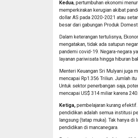
Kedua
, pertumbuhan ekonomi menuru
memperkirakan kerugian akibat pande
dollar AS pada 2020-2021 atau setara
besar dari gabungan Produk Domest
Dalam keterangan tertulisnya, Ekono
mengatakan, tidak ada satupun negar
pandemi covid-19. Negara-negara y
layanan pariwisata hingga hiburan ba
Menteri Keuangan Sri Mulyani juga m
mencapai Rp1.356 Triliun. Jumlah itu
Untuk sektor penerbangan saja, pote
mencapai US$ 314 miliar karena 240.
Ketiga,
pembelajaran kurang efektif
pendidikan adalah semua institusi 
langsung (tatap muka). Tak hanya di I
pendidikan di mancanegara.