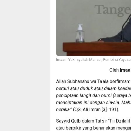
Imaam Yakhsyallah Mansur, Pembina Yayasan
Oleh
Imaa
Allah Subhanahu wa Ta’ala berfirman:
berdiri atau duduk atau dalam kead
penciptaan langit dan bumi (seraya b
menciptakan ini dengan sia-sia. Mah
neraka
.” (QS. Ali Imran [3]: 191).
Sayyid Qutb dalam Tafsir “Fii Dzilalil
atau berpikir yang benar akan meng