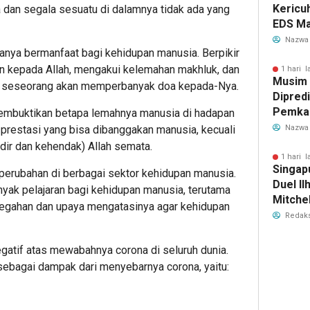
Kericu
 dan segala sesuatu di dalamnya tidak ada yang
EDS Ma
Indones
Nazwa
anya bermanfaat bagi kehidupan manusia. Berpikir
Banten
an kepada Allah, mengakui kelemahan makhluk, dan
Perebu
1 hari l
Musim
Limbah
a seseorang akan memperbanyak doa kepada-Nya.
Dipredi
Pemka
mbuktikan betapa lemahnya manusia di hadapan
Siapka
 prestasi yang bisa dibanggakan manusia, kecuali
Nazwa
Antisip
dir dan kehendak) Allah semata.
Bersih
1 hari l
Singap
erubahan di berbagai sektor kehidupan manusia.
Duel Il
yak pelajaran bagi kehidupan manusia, terutama
Mitchel
cegahan dan upaya mengatasinya agar kehidupan
Sorotan
Redaks
2026
egatif atas mewabahnya corona di seluruh dunia.
i sebagai dampak dari menyebarnya corona, yaitu: