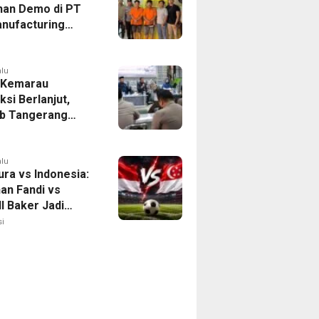
han Demo di PT
nufacturing
ia Ditahan, Polda
 Ungkap Motif
tan Pengelolaan
alu
 Kemarau
ksi Berlanjut,
b Tangerang
n Langkah
asi Krisis Air
alu
ura vs Indonesia:
han Fandi vs
l Baker Jadi
 di Piala AFF
i