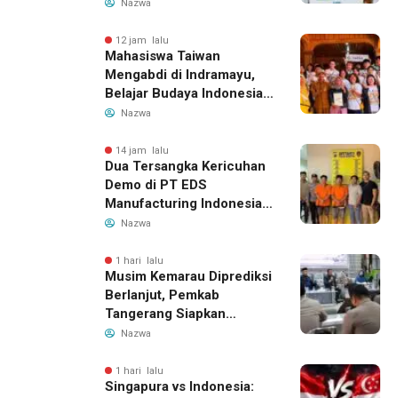
Bantuan dan Tampung
Nazwa
Aspirasi
12 jam lalu
Mahasiswa Taiwan
Mengabdi di Indramayu,
Belajar Budaya Indonesia
dan Edukasi Pekerja
Nazwa
Migran
14 jam lalu
Dua Tersangka Kericuhan
Demo di PT EDS
Manufacturing Indonesia
Ditahan, Polda Banten
Nazwa
Ungkap Motif Perebutan
Pengelolaan Limbah
1 hari lalu
Musim Kemarau Diprediksi
Berlanjut, Pemkab
Tangerang Siapkan
Langkah Antisipasi Krisis
Nazwa
Air Bersih
1 hari lalu
Singapura vs Indonesia: