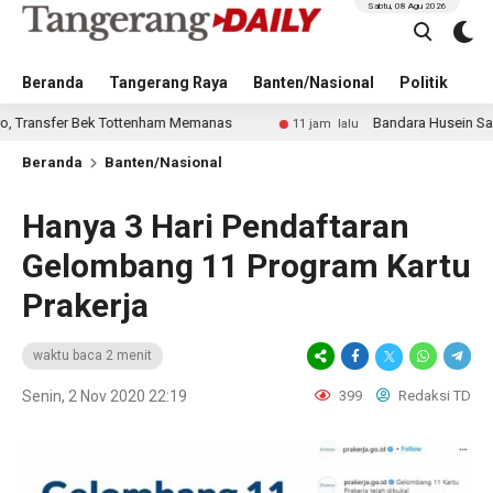
Sabtu, 08 Agu 2026
Beranda
Tangerang Raya
Banten/Nasional
Politik
Pe
r Bek Tottenham Memanas
Bandara Husein Sastranegara K
11 jam lalu
Beranda
Banten/Nasional
Hanya 3 Hari Pendaftaran
Gelombang 11 Program Kartu
Prakerja
waktu baca 2 menit
Senin, 2 Nov 2020 22:19
399
Redaksi TD