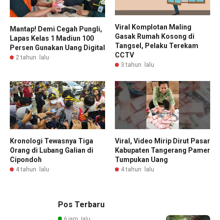
Viral Komplotan Maling
Mantap! Demi Cegah Pungli,
Gasak Rumah Kosong di
Lapas Kelas 1 Madiun 100
Tangsel, Pelaku Terekam
Persen Gunakan Uang Digital
CCTV
2 tahun lalu
3 tahun lalu
Kronologi Tewasnya Tiga
Viral, Video Mirip Dirut Pasar
Orang di Lubang Galian di
Kabupaten Tangerang Pamer
Cipondoh
Tumpukan Uang
4 tahun lalu
4 tahun lalu
Pos Terbaru
6 jam lalu