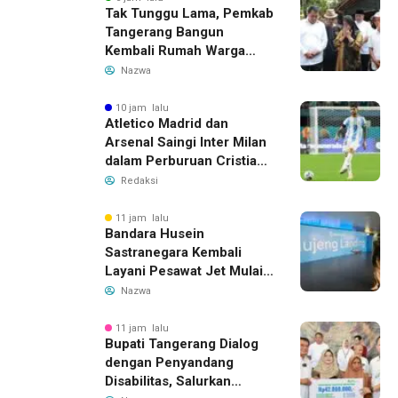
Tak Tunggu Lama, Pemkab
Tangerang Bangun
Kembali Rumah Warga
yang Roboh Akibat Puting
Nazwa
Beliung
10 jam lalu
Atletico Madrid dan
Arsenal Saingi Inter Milan
dalam Perburuan Cristian
Romero, Transfer Bek
Redaksi
Tottenham Memanas
11 jam lalu
Bandara Husein
Sastranegara Kembali
Layani Pesawat Jet Mulai
14 Agustus 2026, Garuda
Nazwa
Indonesia Buka Rute
Bandung-Denpasar
11 jam lalu
Bupati Tangerang Dialog
dengan Penyandang
Disabilitas, Salurkan