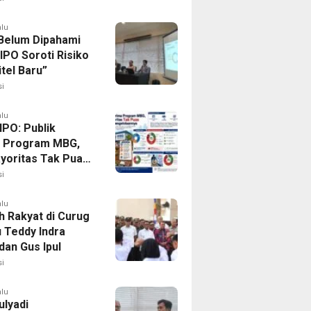
alu
elum Dipahami
 IPO Soroti Risiko
itel Baru”
i
alu
IPO: Publik
 Program MBG,
ayoritas Tak Puas
 Pengelolaannya
i
alu
h Rakyat di Curug
u Teddy Indra
dan Gus Ipul
i
alu
ulyadi