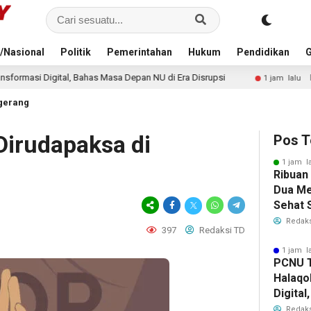
/Nasional
Politik
Pemerintahan
Hukum
Pendidikan
G
s Masa Depan NU di Era Disrupsi
KDMP Belum Dipahami Publ
1 jam lalu
gerang
Dirudapaksa di
Pos T
1 jam l
Ribuan
Dua Me
Sehat 
RI
Redaks
397
Redaksi TD
1 jam l
PCNU T
Halaqo
Digita
Depan 
Redaks