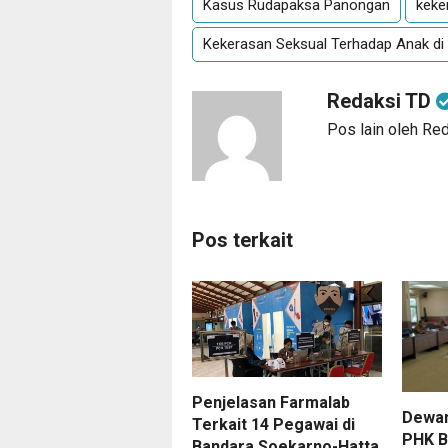
Kasus Rudapaksa Panongan
keke
Kekerasan Seksual Terhadap Anak d
Redaksi TD
Pos lain oleh Re
Pos terkait
Penjelasan Farmalab
Dewan
Terkait 14 Pegawai di
PHK B
Bandara Soekarno-Hatta