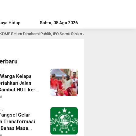
aya Hidup
Advertorial
Sabtu, 08 Agu 2026
ik, IPO Soroti Risiko Jadi “Ritel Baru”
Survei IPO: Publ
2 jam lalu
erbaru
alu
 Warga Kelapa
riahkan Jalan
Sambut HUT ke-81
i
alu
angsel Gelar
h Transformasi
l, Bahas Masa
NU di Era Disrupsi
i