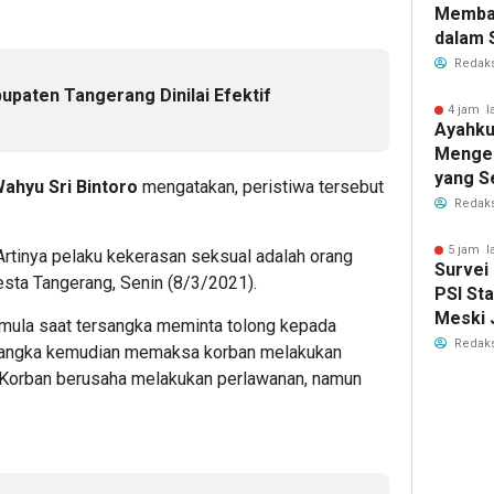
Memba
dalam 
Elektab
Redaks
upaten Tangerang Dinilai Efektif
4 jam l
Ayahku
Menge
yang S
ahyu Sri Bintoro
mengatakan, peristiwa tersebut
Membe
Redaks
5 jam l
Artinya pelaku kekerasan seksual adalah orang
Survei 
esta Tangerang, Senin (8/3/2021).
PSI St
Meski 
rmula saat tersangka meminta tolong kepada
Redaks
 tersangka kemudian memaksa korban melakukan
. Korban berusaha melakukan perlawanan, namun