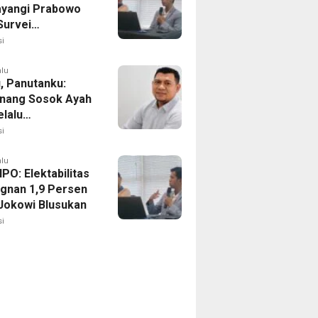
yangi Prabowo
Survei
ilitas Capres IPO
i
alu
, Panutanku:
nang Sosok Ayah
elalu
rsamaiku
i
alu
IPO: Elektabilitas
agnan 1,9 Persen
Jokowi Blusukan
i