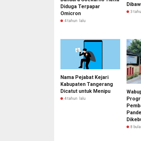
Dibaw
Diduga Terpapar
3 tahu
Omicron
4 tahun lalu
Nama Pejabat Kejari
Kabupaten Tangerang
Dicatut untuk Menipu
Wabup
Progr
4 tahun lalu
Pemba
Pande
Dikeb
8 bula