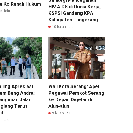
Strategi Pencegahan
a Ke Ranah Hukum
HIV AIDS di Dunia Kerja,
n lalu
KSPSI Gandeng KPA
Kabupaten Tangerang
10 bulan lalu
 Iing Apresiasi
Wali Kota Serang: Apel
am Bang Andra:
Pegawai Pemkot Serang
ngunan Jalan
ke Depan Digelar di
glang Terus
Alun-alun
ut
9 bulan lalu
n lalu