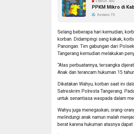
5 tahun lalu
PPKM Mikro di Kab
Redaksi TD
Selang beberapa hari kemudian, korb
korban. Didampingi sang kakak, korb
Panongan. Tim gabungan dari Polsek
Tangerang kemudian melakukan peny
“Atas perbuatannya, tersangka dijer
Anak dan terancam hukuman 15 tahun 
Dikatakan Wahyu, korban saat ini da
Satreskrim Polresta Tangerang. Pad
untuk senantiasa waspada dalam men
Wahyu juga menegaskan, orang-oran
melindungi anak namun malah menjadi
berat karena hukuman atasnya dapat 