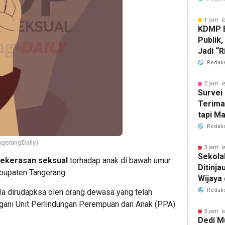
1 jam l
KDMP B
Publik,
Jadi “R
Redaks
2 jam l
Survei 
Terima
tapi M
dengan
Redaks
ngerangDaily)
3 jam l
Sekola
ekerasan seksual
terhadap anak di bawah umur
Ditinja
abupaten Tangerang.
Wijaya 
Redaks
 Ia dirudapksa oleh orang dewasa yang telah
angani Unit Perlindungan Perempuan dan Anak (PPA)
3 jam l
Dedi M