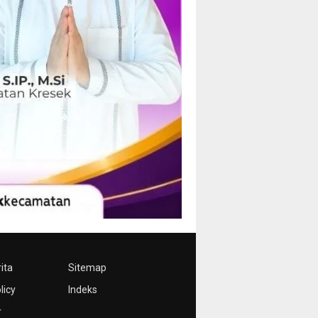
ita
Sitemap
licy
Indeks
r