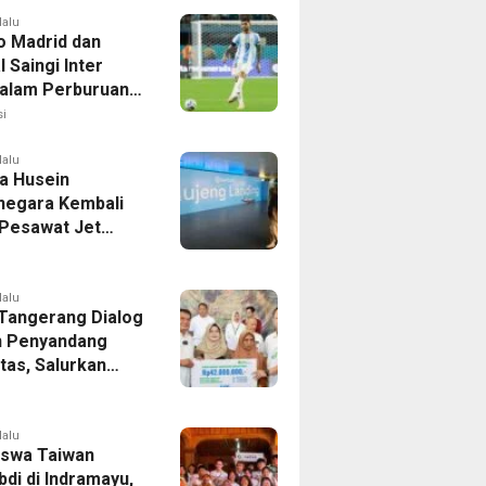
lalu
co Madrid dan
 Saingi Inter
dalam Perburuan
an Romero,
i
er Bek Tottenham
as
lalu
a Husein
negara Kembali
 Pesawat Jet
14 Agustus 2026,
 Indonesia Buka
andung-Denpasar
lalu
 Tangerang Dialog
 Penyandang
itas, Salurkan
n dan Tampung
si
lalu
swa Taiwan
di di Indramayu,