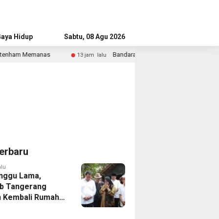
aya Hidup
Advertorial
Sabtu, 08 Agu 2026
Bandara Husein Sastranegara Kembali Layani Pesawat Jet Mu
13 jam lalu
erbaru
alu
nggu Lama,
b Tangerang
 Kembali Rumah
yang Roboh
Puting Beliung