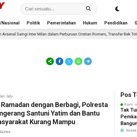
/Nasional
Politik
Pemerintahan
Hukum
Pendidikan
G
Milan dalam Perburuan Cristian Romero, Transfer Bek Tottenham Memanas
Pos T
lan lalu
i Ramadan dengan Berbagi, Polresta
8 jam l
Tak Tu
ngerang Santuni Yatim dan Bantu
Pemka
syarakat Kurang Mampu
Bangun
Warga 
Nazwa
azwa
Akibat 