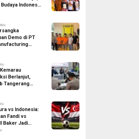
r Budaya Indonesia
ukasi Pekerja
lalu
rsangka
han Demo di PT
nufacturing
ia Ditahan, Polda
 Ungkap Motif
tan Pengelolaan
alu
 Kemarau
ksi Berlanjut,
b Tangerang
n Langkah
asi Krisis Air
alu
ura vs Indonesia:
han Fandi vs
l Baker Jadi
 di Piala AFF
i