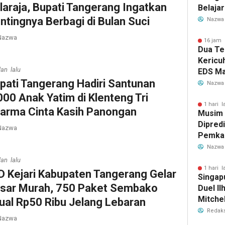
laraja, Bupati Tangerang Ingatkan
Belaja
dan Ed
ntingnya Berbagi di Bulan Suci
Nazwa
Migran
azwa
16 jam 
Dua Te
Kericu
lan lalu
EDS Ma
pati Tangerang Hadiri Santunan
Indones
Nazwa
Banten
000 Anak Yatim di Klenteng Tri
Perebu
1 hari l
arma Cinta Kasih Panongan
Musim
Limbah
Dipredi
azwa
Pemka
Siapka
Nazwa
Antisip
lan lalu
Bersih
1 hari l
D Kejari Kabupaten Tangerang Gelar
Singap
sar Murah, 750 Paket Sembako
Duel Il
Mitchel
jual Rp50 Ribu Jelang Lebaran
Sorotan
Redaks
azwa
2026