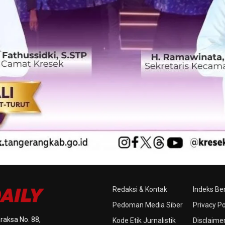
Redaksi & Kontak
Indeks Ber
Pedoman Media Siber
Privacy Po
raksa No. 88,
Kode Etik Jurnalistik
Disclaime