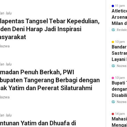
11 jam 
Atleti
lan lalu
Arsenal
lapentas Tangsel Tebar Kepedulian,
Milan 
den Deni Harap Jadi Inspirasi
Cristi
Redaks
Transf
syarakat
Meman
13 jam 
azwa
Bandar
Sastra
Layani
lan lalu
Mulai 
Nazwa
madan Penuh Berkah, PWI
Garuda
Rute B
13 jam 
bupaten Tangerang Berbagi dengan
Bupati
ak Yatim dan Pererat Silaturahmi
dengan
Disabil
azwa
Bantua
Nazwa
Aspira
14 jam 
lan lalu
Mahasi
ntunan Yatim dan Dhuafa di
Mengab