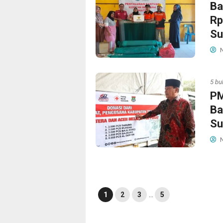
Ba
Rp
Su
N
5 bu
PM
Ba
Su
N
1
2
3
…
5