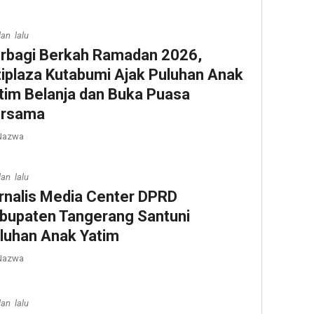
lan lalu
rbagi Berkah Ramadan 2026,
tiplaza Kutabumi Ajak Puluhan Anak
tim Belanja dan Buka Puasa
rsama
azwa
lan lalu
rnalis Media Center DPRD
bupaten Tangerang Santuni
luhan Anak Yatim
azwa
lan lalu