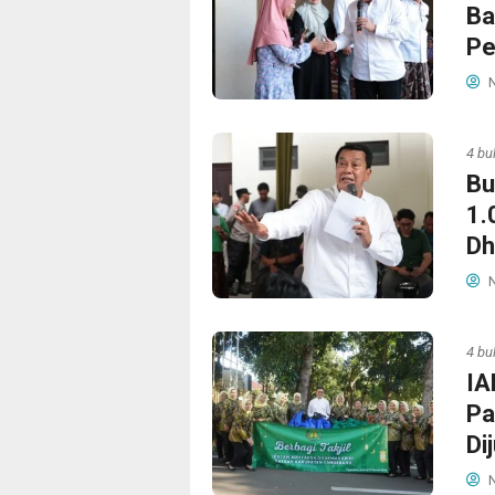
Ba
Pe
N
4 bu
Bu
1.
Dh
N
4 bu
IA
Pa
Di
N