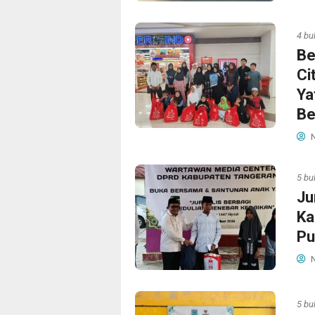
4 bu
Be
Ci
Ya
Be
N
5 bu
Ju
Ka
Pu
N
5 bu