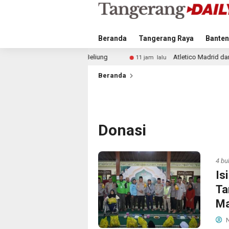
Beranda
Tangerang Raya
Banten
ting Beliung
Atletico Madrid dan Arsenal Saingi Inter 
11 jam lalu
Beranda
Donasi
4 bu
Is
Ta
Ma
N