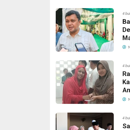
4 bu
Ba
De
Ma
N
4 bu
Ra
Ka
An
N
4 bu
Sa