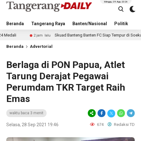
Minggu, 09 Agu 2026
Beranda
Tangerang Raya
Banten/Nasional
Politik
Pe
Skuad Banteng Banten FC Siap Tempur di Soekarno Cup 20
2 jam lalu
Beranda
Advertorial
Berlaga di PON Papua, Atlet
Tarung Derajat Pegawai
Perumdam TKR Target Raih
Emas
waktu baca 3 menit
Selasa, 28 Sep 2021 19:46
674
Redaksi TD