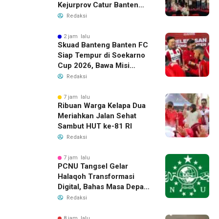
Kejurprov Catur Banten
2026, Raih 24 Medali
Redaksi
2 jam lalu
Skuad Banteng Banten FC
Siap Tempur di Soekarno
Cup 2026, Bawa Misi
Harumkan Nama Banten
Redaksi
7 jam lalu
Ribuan Warga Kelapa Dua
Meriahkan Jalan Sehat
Sambut HUT ke-81 RI
Redaksi
7 jam lalu
PCNU Tangsel Gelar
Halaqoh Transformasi
Digital, Bahas Masa Depan
NU di Era Disrupsi
Redaksi
8 jam lalu