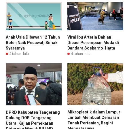
Anak Usia Dibawah 12 Tahun
Viral Ibu Arteria Dahlan
Boleh Naik Pesawat, Simak
Dicaci Perempuan Muda di
Syaratnya
Bandara Soekarno-Hatta
4 tahun lalu
4 tahun lalu
Mikroplastik dalam Lumpur
DPRD Kabupaten Tangerang
Limbah Membuat Cemaran
Dukung DOB Tangerang
Tanah Pertanian, Begini
Utara, Kajian Pemekaran
Mengatasinya
Didorong Masuk RPJMD