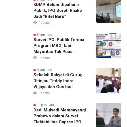
KDMP Belum Dipahami
Publik, IPO Soroti Risiko
Jadi “Ritel Baru”
Redaksi
8 jam lalu
Survei IPO: Publik Terima
Program MBG, tapi
Mayoritas Tak Puas
dengan Pengelolaannya
Redaksi
9 jam lalu
Sekolah Rakyat di Curug
Ditinjau Teddy Indra
Wijaya dan Gus Ipul
Redaksi
10 jam lalu
Dedi Mulyadi Membayangi
Prabowo dalam Survei
Elektabilitas Capres IPO