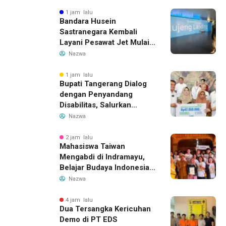
Tottenham Memanas
1 jam lalu
Bandara Husein
Sastranegara Kembali
Layani Pesawat Jet Mulai
14 Agustus 2026, Garuda
Nazwa
Indonesia Buka Rute
Bandung-Denpasar
1 jam lalu
Bupati Tangerang Dialog
dengan Penyandang
Disabilitas, Salurkan
Bantuan dan Tampung
Nazwa
Aspirasi
2 jam lalu
Mahasiswa Taiwan
Mengabdi di Indramayu,
Belajar Budaya Indonesia
dan Edukasi Pekerja
Nazwa
Migran
4 jam lalu
Dua Tersangka Kericuhan
Demo di PT EDS