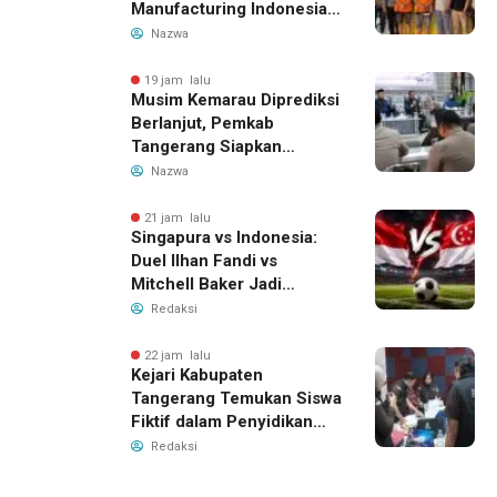
Manufacturing Indonesia
Ditahan, Polda Banten
Nazwa
Ungkap Motif Perebutan
Pengelolaan Limbah
19 jam lalu
Musim Kemarau Diprediksi
Berlanjut, Pemkab
Tangerang Siapkan
Langkah Antisipasi Krisis
Nazwa
Air Bersih
21 jam lalu
Singapura vs Indonesia:
Duel Ilhan Fandi vs
Mitchell Baker Jadi
Sorotan di Piala AFF 2026
Redaksi
22 jam lalu
Kejari Kabupaten
Tangerang Temukan Siswa
Fiktif dalam Penyidikan
Dana BOP PKBM
Redaksi