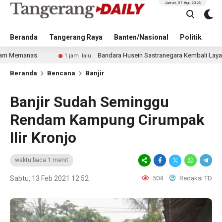
Jumat, 07 Agu 2026
Beranda
Tangerang Raya
Banten/Nasional
Politik
Pe
Bandara Husein Sastranegara Kembali Layani Pesawat J
1 jam lalu
Beranda
Bencana
Banjir
Banjir Sudah Seminggu
Rendam Kampung Cirumpak
Ilir Kronjo
waktu baca 1 menit
Sabtu, 13 Feb 2021 12:52
504
Redaksi TD