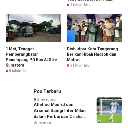
3 tahun lalu
1 Mei, Tenggat
Disbudpar Kota Tangerang
Pemberangkatan
Berikan Hibah Hadroh dan
Penumpang PO Bus ALS ke
Matras
Sumatera
3 tahun lalu
5 tahun lalu
Pos Terbaru
2 menit lalu
Atletico Madrid dan
Arsenal Saingi Inter Milan
dalam Perburuan Cristian
Romero, Transfer Bek
Redaksi