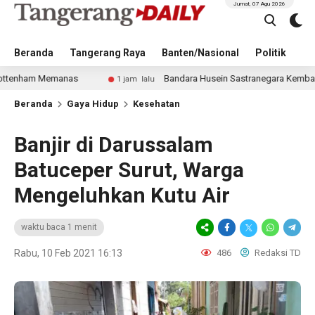
Jumat, 07 Agu 2026
Beranda
Tangerang Raya
Banten/Nasional
Politik
Pe
emanas
Bandara Husein Sastranegara Kembali Layani Pes
1 jam lalu
Beranda
Gaya Hidup
Kesehatan
Banjir di Darussalam
Batuceper Surut, Warga
Mengeluhkan Kutu Air
waktu baca 1 menit
Rabu, 10 Feb 2021 16:13
486
Redaksi TD