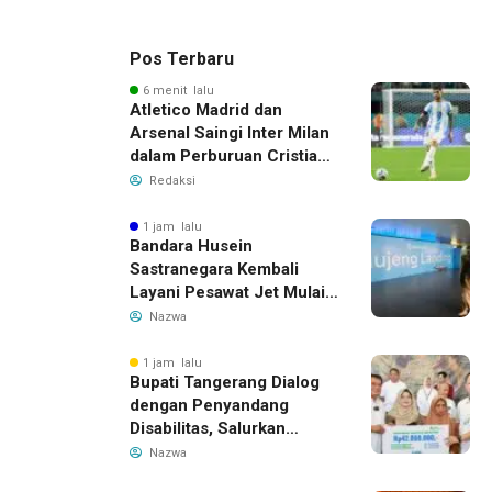
Pos Terbaru
6 menit lalu
Atletico Madrid dan
Arsenal Saingi Inter Milan
dalam Perburuan Cristian
Romero, Transfer Bek
Redaksi
Tottenham Memanas
1 jam lalu
Bandara Husein
Sastranegara Kembali
Layani Pesawat Jet Mulai
14 Agustus 2026, Garuda
Nazwa
Indonesia Buka Rute
Bandung-Denpasar
1 jam lalu
Bupati Tangerang Dialog
dengan Penyandang
Disabilitas, Salurkan
Bantuan dan Tampung
Nazwa
Aspirasi