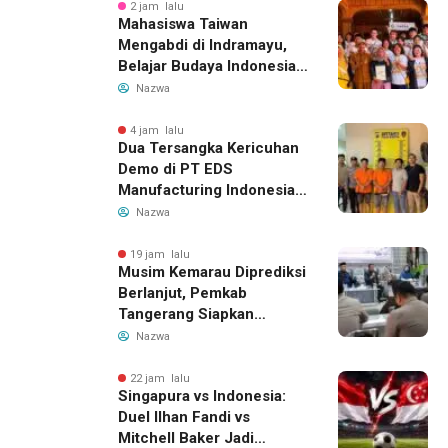
2 jam lalu
Mahasiswa Taiwan
Mengabdi di Indramayu,
Belajar Budaya Indonesia
dan Edukasi Pekerja
Nazwa
Migran
4 jam lalu
Dua Tersangka Kericuhan
Demo di PT EDS
Manufacturing Indonesia
Ditahan, Polda Banten
Nazwa
Ungkap Motif Perebutan
Pengelolaan Limbah
19 jam lalu
Musim Kemarau Diprediksi
Berlanjut, Pemkab
Tangerang Siapkan
Langkah Antisipasi Krisis
Nazwa
Air Bersih
22 jam lalu
Singapura vs Indonesia:
Duel Ilhan Fandi vs
Mitchell Baker Jadi