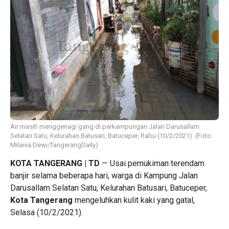
Air masih menggenagi gang di perkampungan Jalan Darusallam
Selatan Satu, Kelurahan Batusari, Batuceper, Rabu (10/2/2021). (Foto:
Milania Dewi/TangerangDaily)
KOTA TANGERANG | TD
— Usai pemukiman terendam
banjir selama beberapa hari, warga di Kampung Jalan
Darusallam Selatan Satu, Kelurahan Batusari, Batuceper,
Kota Tangerang
mengeluhkan kulit kaki yang gatal,
Selasa (10/2/2021).