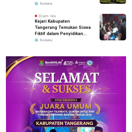
Sorotan di Piala AFF 2026
Redaksi
22 jam lalu
Kejari Kabupaten
Tangerang Temukan Siswa
Fiktif dalam Penyidikan
Dana BOP PKBM
Redaksi