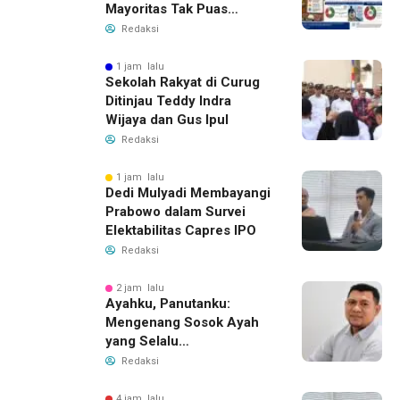
Mayoritas Tak Puas
dengan Pengelolaannya
Redaksi
1 jam lalu
Sekolah Rakyat di Curug
Ditinjau Teddy Indra
Wijaya dan Gus Ipul
Redaksi
1 jam lalu
Dedi Mulyadi Membayangi
Prabowo dalam Survei
Elektabilitas Capres IPO
Redaksi
2 jam lalu
Ayahku, Panutanku:
Mengenang Sosok Ayah
yang Selalu
Membersamaiku
Redaksi
4 jam lalu