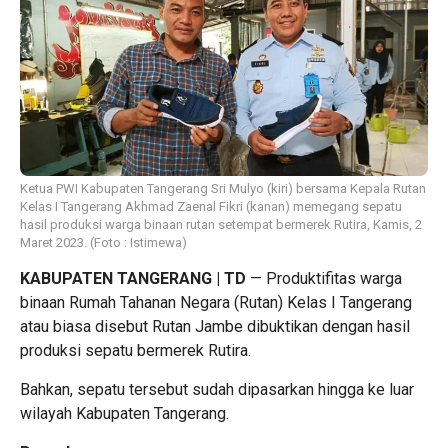
Ketua PWI Kabupaten Tangerang Sri Mulyo (kiri) bersama Kepala Rutan
Kelas I Tangerang Akhmad Zaenal Fikri (kanan) memegang sepatu
hasil produksi warga binaan rutan setempat bermerek Rutira, Kamis, 2
Maret 2023. (Foto : Istimewa)
KABUPATEN TANGERANG | TD
— Produktifitas warga
binaan Rumah Tahanan Negara (Rutan) Kelas I Tangerang
atau biasa disebut Rutan Jambe dibuktikan dengan hasil
produksi sepatu bermerek Rutira.
Bahkan, sepatu tersebut sudah dipasarkan hingga ke luar
wilayah Kabupaten Tangerang.