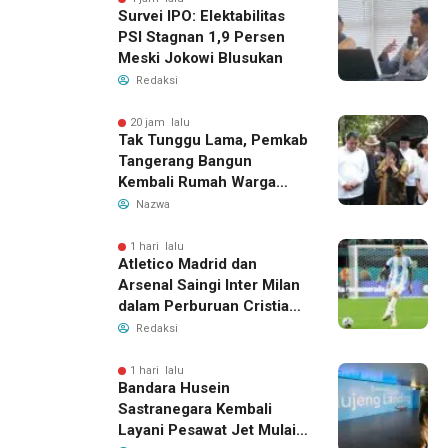
Survei IPO: Elektabilitas
PSI Stagnan 1,9 Persen
Meski Jokowi Blusukan
Redaksi
20 jam lalu
Tak Tunggu Lama, Pemkab
Tangerang Bangun
Kembali Rumah Warga
yang Roboh Akibat Puting
Nazwa
Beliung
1 hari lalu
Atletico Madrid dan
Arsenal Saingi Inter Milan
dalam Perburuan Cristian
Romero, Transfer Bek
Redaksi
Tottenham Memanas
1 hari lalu
Bandara Husein
Sastranegara Kembali
Layani Pesawat Jet Mulai