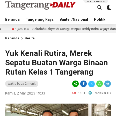
Sabtu, 08 Agu 2026
Beranda
Tangerang Raya
Banten/Nasional
Politik
Pe
Sekolah Rakyat di Curug Ditinjau Teddy Indra Wijaya dan Gus Ipul
m lalu
Beranda
Berita
Yuk Kenali Rutira, Merek
Sepatu Buatan Warga Binaan
Rutan Kelas 1 Tangerang
waktu baca 2 menit
Kamis, 2 Mar 2023 19:33
1101
Redaksi TD