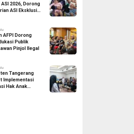
 ASI 2026, Dorong
ian ASI Eksklusif
Wujudkan
si Sehat
alu
n AFPI Dorong
dukasi Publik
awan Pinjol Ilegal
alu
ten Tangerang
t Implementasi
si Hak Anak
Pelatihan
is Budaya Lokal