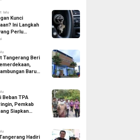
t lalu
ngan Kunci
aan? Ini Langkah
yang Perlu
kan
i
alu
 Tangerang Beri
emerdekaan,
Sambungan Baru
rsih Dipangkas
p237 Ribu
alu
i Beban TPA
ringin, Pemkab
ang Siapkan
Baru di Tigaraksa
alu
 Tangerang Hadiri