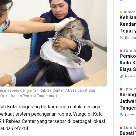
2026
40 meni
Kehila
Kendar
Tepat 
Dilaku
Redaks
2 jam l
Pemkot
Kado K
Biaya 
Air Be
Nazwa
Jadi R
2 jam l
nan rabies dengan 21 Rabies Center. Akses cepat dan
Kurang
o: Dok. Humas Pemkot Tangerang)
Jatiwa
ah Kota Tangerang berkomitmen untuk menjaga
Tanger
rkuat sistem penanganan rabies. Warga di Kota
TPS3R 
Nazwa
1 Rabies Center yang tersebar di berbagai lokasi
t dan efektif.
2 jam l
Bupati