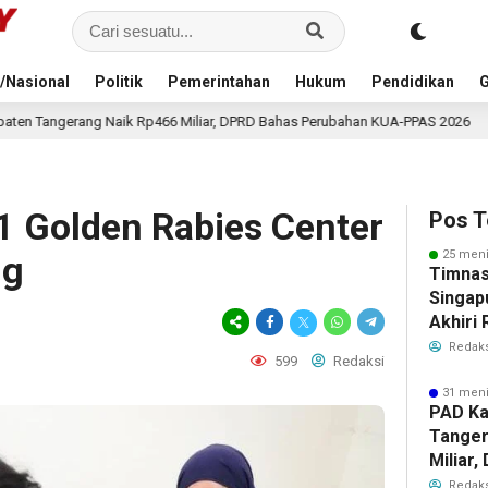
/Nasional
Politik
Pemerintahan
Hukum
Pendidikan
G
 Miliar, DPRD Bahas Perubahan KUA-PPAS 2026
Kehila
40 menit lalu
21 Golden Rabies Center
Pos T
25 meni
ng
Timnas
Singap
Akhiri
Tiket S
Redaks
599
Redaksi
2026
31 meni
PAD Ka
Tanger
Miliar
Perub
Redaks