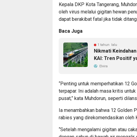
Kepala DKP Kota Tangerang, Muhdor
oleh virus melalui gigitan hewan penu
dapat berakibat fatal jika tidak dita
Baca Juga
1 tahun lalu
Nikmati Keindahan
KAI: Tren Positif
Elvira
“Penting untuk memperhatikan 12 Gol
terpapar. Ini adalah masa kritis untu
pusat,” kata Muhdorun, seperti dilan
Ia menambahkan bahwa 12 Golden Pe
rabies yang direkomendasikan oleh 
“Setelah mengalami gigitan atau cak
dengan sabun di bawah air mengalir 