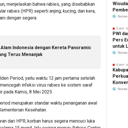
Wisuda
un, menjelaskan bahwa rabies, yang disebabkan
Pember
lar rabies (HPR) seperti anjing, kucing, dan kera,
untuk 
Nazwa
ngani dengan segera.
Genera
2 jam l
PWI da
Pers E
untuk L
 Alam Indonesia dengan Kereta Panoramic
Nazwa
 yang Terus Menanjak
4 jam l
Kabupa
Perkua
den Period, yaitu waktu 12 jam pertama setelah
Konven
k mencegah infeksi virus rabies ke sistem saraf
Lewat 
Nazwa
sir pada Kamis, 8 Mei 2025.
Berbas
riod merupakan standar waktu penanganan awal
Kementerian Kesehatan.
aran dari HPR, korban harus segera mencuci luka
selama 15 menit, lalu segera menuju Rabies Center