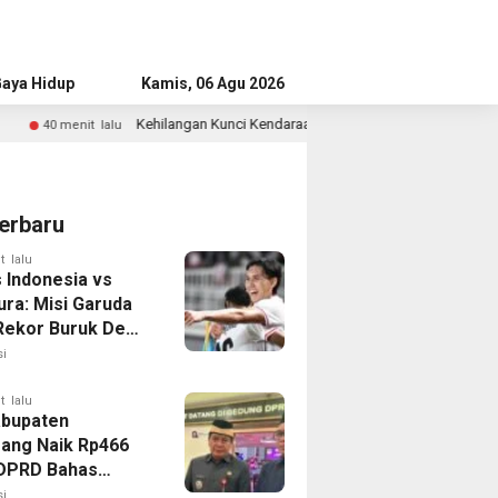
aya Hidup
Advertorial
Kamis, 06 Agu 2026
ngan Kunci Kendaraan? Ini Langkah Tepat yang Perlu Dilakukan
2 jam 
erbaru
t lalu
 Indonesia vs
ura: Misi Garuda
 Rekor Buruk Demi
emifinal Piala AFF
i
t lalu
bupaten
ang Naik Rp466
, DPRD Bahas
ahan KUA-PPAS
i