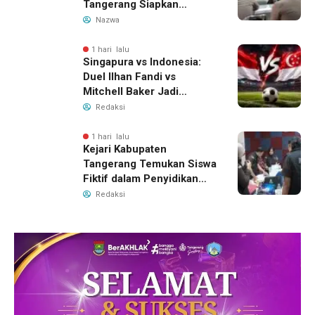
Tangerang Siapkan
Langkah Antisipasi Krisis
Nazwa
Air Bersih
1 hari lalu
Singapura vs Indonesia:
Duel Ilhan Fandi vs
Mitchell Baker Jadi
Sorotan di Piala AFF 2026
Redaksi
1 hari lalu
Kejari Kabupaten
Tangerang Temukan Siswa
Fiktif dalam Penyidikan
Dana BOP PKBM
Redaksi