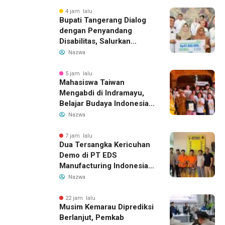
Bandung-Denpasar
4 jam lalu
Bupati Tangerang Dialog
dengan Penyandang
Disabilitas, Salurkan
Bantuan dan Tampung
Nazwa
Aspirasi
5 jam lalu
Mahasiswa Taiwan
Mengabdi di Indramayu,
Belajar Budaya Indonesia
dan Edukasi Pekerja
Nazwa
Migran
7 jam lalu
Dua Tersangka Kericuhan
Demo di PT EDS
Manufacturing Indonesia
Ditahan, Polda Banten
Nazwa
Ungkap Motif Perebutan
Pengelolaan Limbah
22 jam lalu
Musim Kemarau Diprediksi
Berlanjut, Pemkab