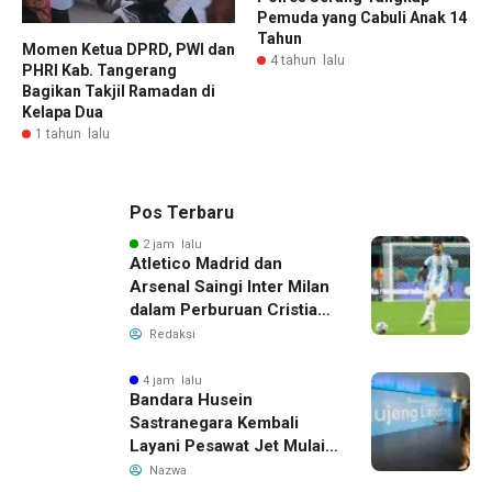
Pemuda yang Cabuli Anak 14
Tahun
Momen Ketua DPRD, PWI dan
4 tahun lalu
PHRI Kab. Tangerang
Bagikan Takjil Ramadan di
Kelapa Dua
1 tahun lalu
Pos Terbaru
2 jam lalu
Atletico Madrid dan
Arsenal Saingi Inter Milan
dalam Perburuan Cristian
Romero, Transfer Bek
Redaksi
Tottenham Memanas
4 jam lalu
Bandara Husein
Sastranegara Kembali
Layani Pesawat Jet Mulai
14 Agustus 2026, Garuda
Nazwa
Indonesia Buka Rute