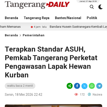
Jumat, 07 Agu 2026
Beranda
Tangerang Raya
Banten/Nasional
Politik
Pe
s
Bandara Husein Sastranegara Kembali Layani Pesawat J
4 jam lalu
Beranda
Pemerintahan
Terapkan Standar ASUH,
Pemkab Tangerang Perketat
Pengawasan Lapak Hewan
Kurban
waktu baca 2 menit
Senin, 18 Mei 2026 22:42
172
Nazwa