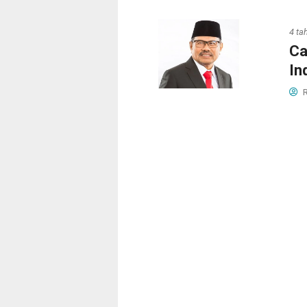
4 ta
Ca
In
R