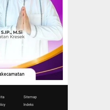
ita
Sitemap
licy
Indeks