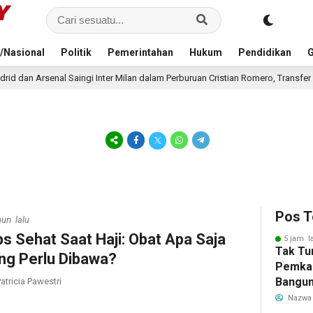
/Nasional
Politik
Pemerintahan
Hukum
Pendidikan
G
i Inter Milan dalam Perburuan Cristian Romero, Transfer Bek Tottenham Meman
Pos T
hun lalu
ps Sehat Saat Haji: Obat Apa Saja
5 jam l
Tak Tu
ng Perlu Dibawa?
Pemka
Bangun
atricia Pawestri
Warga 
Nazwa
Akibat 