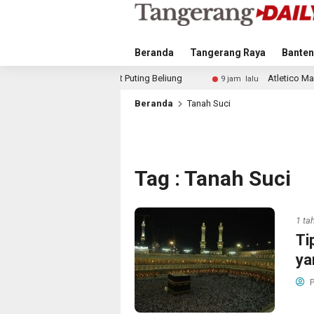
Beranda
Tangerang Raya
Banten
kibat Puting Beliung
Atletico Madrid dan Arsenal Saing
9 jam lalu
Beranda
Tanah Suci
Tag : Tanah Suci
1 ta
Ti
ya
P