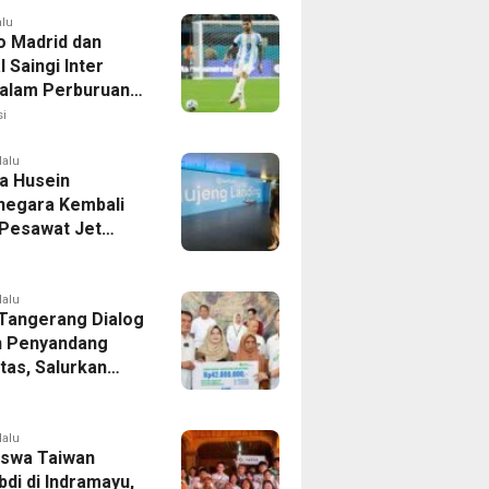
alu
co Madrid dan
 Saingi Inter
dalam Perburuan
an Romero,
i
er Bek Tottenham
as
lalu
a Husein
negara Kembali
 Pesawat Jet
14 Agustus 2026,
 Indonesia Buka
andung-Denpasar
lalu
 Tangerang Dialog
 Penyandang
itas, Salurkan
n dan Tampung
si
lalu
swa Taiwan
di di Indramayu,