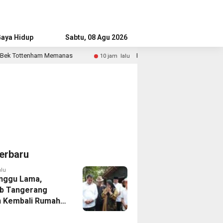
aya Hidup
Advertorial
Sabtu, 08 Agu 2026
as
Bandara Husein Sastranegara Kembali Layani Pesawa
10 jam lalu
erbaru
alu
nggu Lama,
b Tangerang
 Kembali Rumah
yang Roboh
Puting Beliung