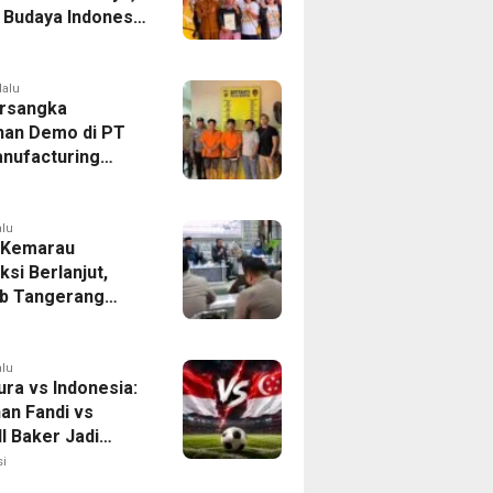
r Budaya Indonesia
ukasi Pekerja
lalu
rsangka
han Demo di PT
nufacturing
ia Ditahan, Polda
 Ungkap Motif
tan Pengelolaan
alu
 Kemarau
ksi Berlanjut,
b Tangerang
n Langkah
asi Krisis Air
alu
ura vs Indonesia:
han Fandi vs
l Baker Jadi
 di Piala AFF
i